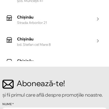
şos. Munceşti 41
Chișinău
Strada Arborilor 21
Chișinău
bd. Stefan cel Mare 8
Chișinău
Strada Tighina 55
Abonează-te!
Chișinău
Bulevardul Mircea cel Bătrîn 2
și fii primul care află despre promoțiile noastre.
NUME
*
Chișinău