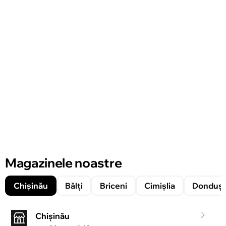
Magazinele noastre
Chișinău
Bălți
Briceni
Cimișlia
Donduşe
Chișinău