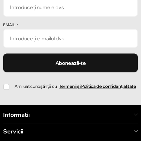
Strada Alecu Russo 1
Chișinău
EMAIL
*
Strada Pușkin 32
Chișinău
Strada Ion Creangă 47/1
Abonează-te
Chișinău
Am luat cunoștință cu
Termenii și Politica de confidențialitate
Strada Ion Creangă 78
Chișinău
Informatii
Strada Mitropolit Varlaam 58
Servicii
Chișinău