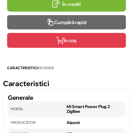
În credit
Cumpără rapid
În coș
CARACTERISTICI
REVIEWS
Caracteristici
Generale
Mi Smart Power Plug 2
MODEL
ZigBee
Xiaomi
PRODUCĂTOR