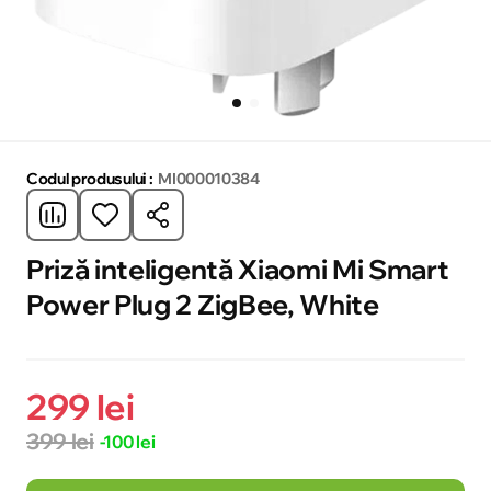
Codul produsului :
MI000010384
Priză inteligentă Xiaomi Mi Smart
Power Plug 2 ZigBee, White
299 lei
399 lei
-100 lei