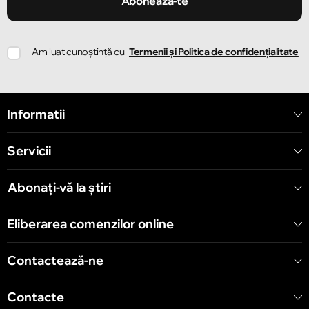
Abonează-te
Chișinău
Am luat cunoștință cu
Termenii și Politica de confidențialitate
Strada Ion Creangă 78
Chișinău
Informatii
Strada Mitropolit Varlaam 58
Servicii
Chișinău
Șoseaua Hînceşti 60/4
Abonați-vă la știri
Chișinău
Eliberarea comenzilor online
Bulevardul Decebal 139
Contactează-ne
Contacte