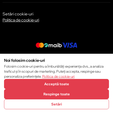
Setări cookie-uri
Politica de cookie-uri
© 2013 – 2026 ECOM
Noi folosim cookie-uri
Folosim cookie-uri pentru a îmbunătăți experiența dvs., a analiza
traficul și în scopuri de marketing. Puteți accepta, respinge sau
personaliza preferințele.
Politica de cookie-uri
Acceptă toate
Respinge toate
Setări
SUNĂ-NE
FAVORITE
CATALOG
COMPARĂ
COȘ