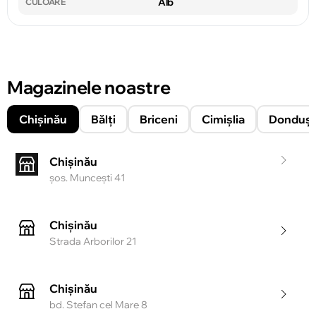
Alb
CULOARE
Magazinele noastre
Chișinău
Bălți
Briceni
Cimișlia
Donduşe
Chișinău
şos. Munceşti 41
Chișinău
Strada Arborilor 21
Chișinău
bd. Stefan cel Mare 8