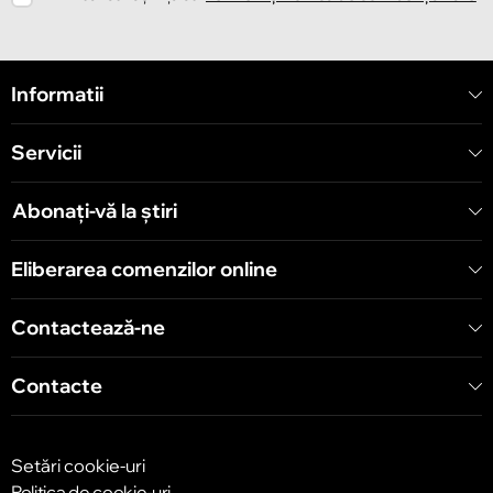
Chișinău
Informatii
Strada Mitropolit Varlaam 58
Servicii
Chișinău
Șoseaua Hînceşti 60/4
Abonați-vă la știri
Chișinău
Eliberarea comenzilor online
Bulevardul Decebal 139
Contactează-ne
Contacte
Setări cookie-uri
Politica de cookie-uri