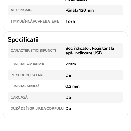
Până la 120 min
AUTONOMIE
1 oră
TIMP DE ÎNCĂRCARE BATERIE
Specificatii
Bec indicator, Rezistent la
CARACTERISTICI ȘI FUNCȚII
apă, Încărcare USB
7 mm
LUNGIMEA MAXIMĂ
Da
PERIE DE CURATARE
0.2 mm
LUNGIME MINIMĂ
Da
CARCASĂ
Da
DUZĂ DE ÎNGRIJIRE A CORPULUI