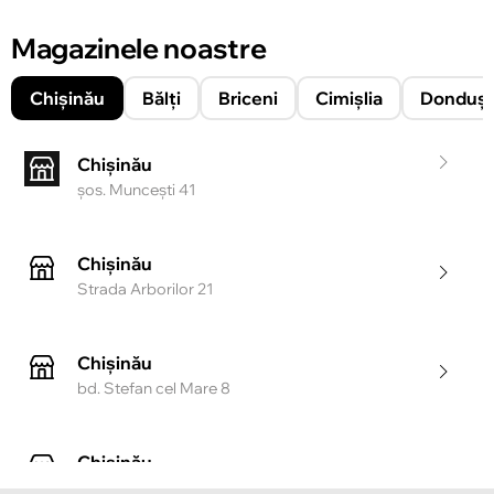
Magazinele noastre
Chișinău
Bălți
Briceni
Cimișlia
Donduşe
Chișinău
şos. Munceşti 41
Chișinău
Strada Arborilor 21
Chișinău
bd. Stefan cel Mare 8
Chișinău
Strada Tighina 55