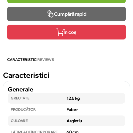
Cumpără rapid
În coș
CARACTERISTICI
REVIEWS
Caracteristici
Generale
12.5 kg
GREUTATE
Faber
PRODUCĂTOR
Argintiu
CULOARE
60 cm
LĂȚIMEA DE ÎNCORPORARE