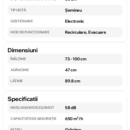
Șemineu
TIP HOTĂ
Electronic
GESTIONARE
Recirculare, Evacuare
MOD DE FUNCȚIONARE
Dimensiuni
73 - 100 cm
ÎNĂLȚIME
47 cm
ADÂNCIME
89.8 cm
LĂȚIME
Specificatii
58 dB
NIVEL MAXIM DE ZGOMOT
650 m³/h
CAPACITATE DE ABSORBȚIE
Grăsime
FILTRU