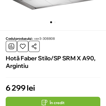
Codul produsului :
ver3-308808
Hotă Faber Stilo/SP SRM X A90,
Argintiu
6 299 lei
În credit