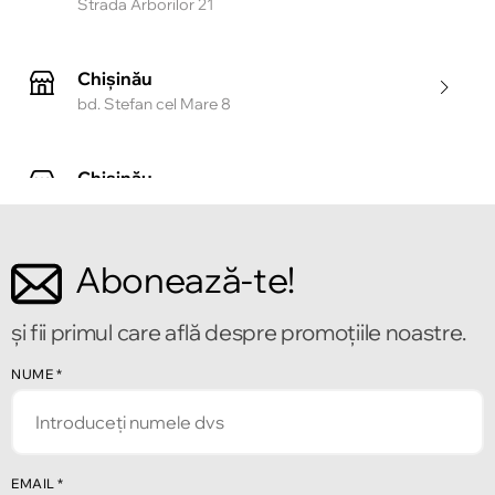
Strada Arborilor 21
Chișinău
bd. Stefan cel Mare 8
Chișinău
Strada Tighina 55
Abonează-te!
Chișinău
Bulevardul Mircea cel Bătrîn 2
și fii primul care află despre promoțiile noastre.
Chișinău
NUME
*
Strada Alecu Russo 1
Chișinău
EMAIL
*