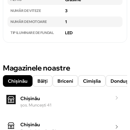
3
NUMĂR DE VITEZE
1
NUMĂR DE MOTOARE
LED
TIP ILUMINARE DE FUNDAL
Magazinele noastre
Chișinău
Bălți
Briceni
Cimișlia
Donduşe
Chișinău
şos. Munceşti 41
Chișinău