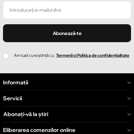
Strada Pușkin 32
Chișinău
Strada Ion Creangă 47/1
Abonează-te
Chișinău
Am luat cunoștință cu
Termenii și Politica de confidențialitate
Strada Ion Creangă 78
Chișinău
Informatii
Strada Mitropolit Varlaam 58
Servicii
Chișinău
Șoseaua Hînceşti 60/4
Abonați-vă la știri
Chișinău
Eliberarea comenzilor online