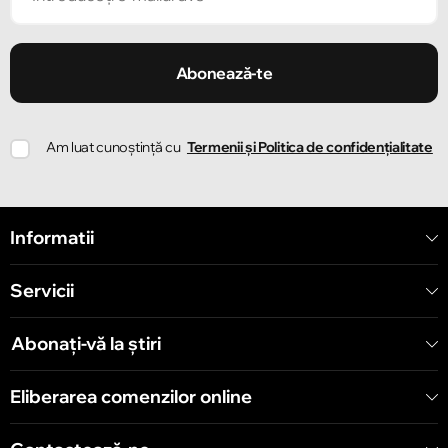
Chișinău
Strada Ion Creangă 47/1
Abonează-te
Chișinău
Am luat cunoștință cu
Termenii și Politica de confidențialitate
Strada Ion Creangă 78
Chișinău
Informatii
Strada Mitropolit Varlaam 58
Servicii
Chișinău
Șoseaua Hînceşti 60/4
Abonați-vă la știri
Chișinău
Eliberarea comenzilor online
Bulevardul Decebal 139