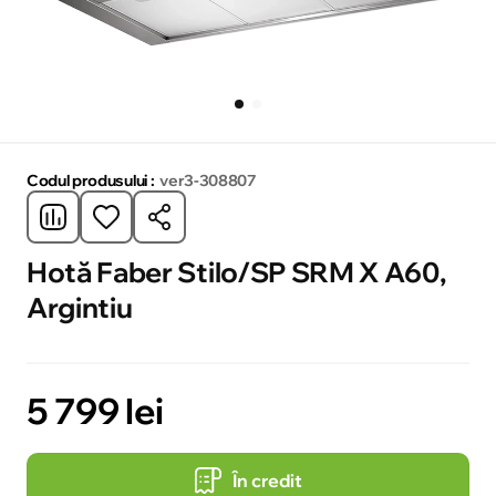
Codul produsului :
ver3-308807
Hotă Faber Stilo/SP SRM X A60,
Argintiu
5 799 lei
În credit