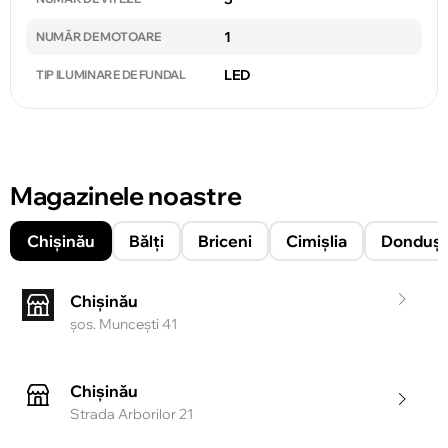
1
NUMĂR DE MOTOARE
LED
TIP ILUMINARE DE FUNDAL
Magazinele noastre
Chișinău
Bălți
Briceni
Cimișlia
Donduşe
Chișinău
şos. Munceşti 41
Chișinău
Strada Arborilor 21