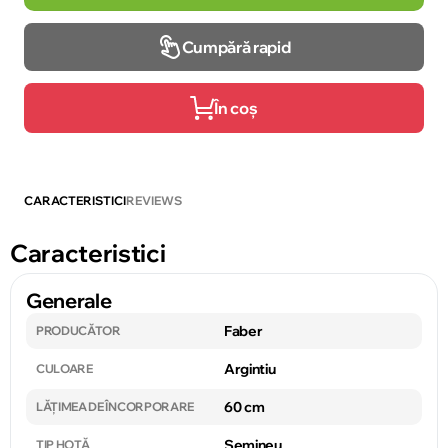
Cumpără rapid
În coș
CARACTERISTICI
REVIEWS
Caracteristici
Generale
Faber
PRODUCĂTOR
Argintiu
CULOARE
60 cm
LĂȚIMEA DE ÎNCORPORARE
Șemineu
TIP HOTĂ