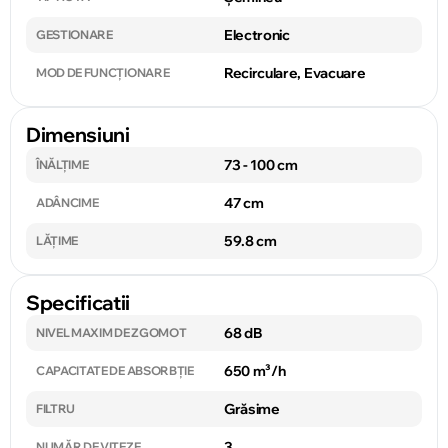
Electronic
GESTIONARE
Recirculare, Evacuare
MOD DE FUNCȚIONARE
Dimensiuni
73 - 100 cm
ÎNĂLȚIME
47 cm
ADÂNCIME
59.8 cm
LĂȚIME
Specificatii
68 dB
NIVEL MAXIM DE ZGOMOT
650 m³/h
CAPACITATE DE ABSORBȚIE
Grăsime
FILTRU
3
NUMĂR DE VITEZE