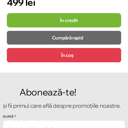
499 lei
În credit
Cumpără rapid
În coș
Abonează-te!
și fii primul care află despre promoțiile noastre.
NUME
*