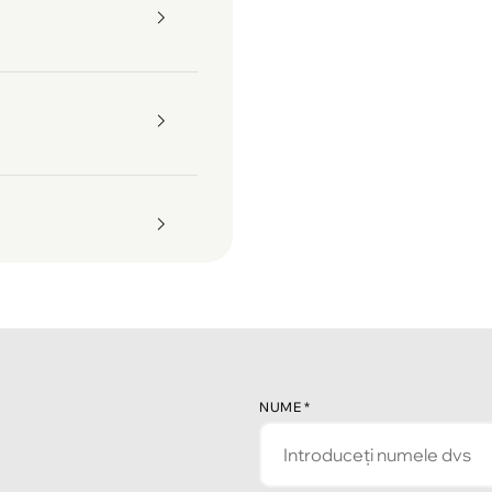
NUME
*