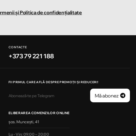
rmenii și Politica de confidențialitate
CONTACTE
+373 79 221 188
FII PRIMUL CARE AFLĂ DESPRE PROMOȚII ȘI REDUCERI!
Mă abonez
Abonează-te pe Telegram
ELIBERAREA COMENZILOR ONLINE
șos. Muncești, 41
Lu - Vin: 09:00 – 20:00