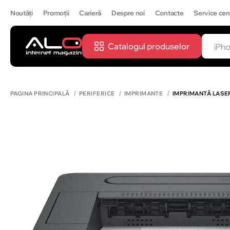
Noutăți
Promoții
Carieră
Despre noi
Contacte
Service cen
Catalogul produselor
CĂUTĂ
IPH
PAGINA PRINCIPALĂ
PERIFERICE
IMPRIMANTE
IMPRIMANTĂ LASER