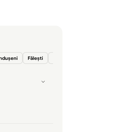
nduşeni
Fălești
Florești
Glodeni
Ocnița