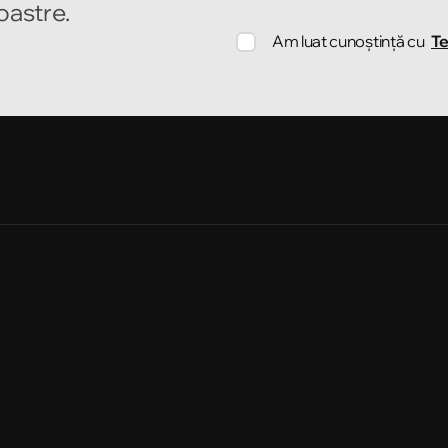
noastre.
Am luat cunoștință cu
Te