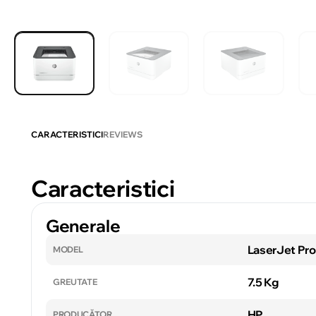
CARACTERISTICI
REVIEWS
Caracteristici
Generale
LaserJet Pr
MODEL
7.5 Kg
GREUTATE
HP
PRODUCĂTOR