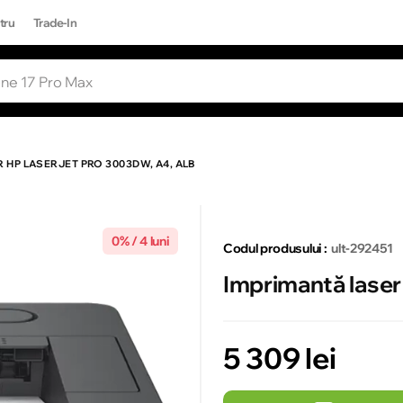
tru
Trade-In
RI POPULARE
Toate rezultatele căutării [0 de produse
ONE 17 PRO MAX
 HP LASERJET PRO 3003DW, A4, ALB
0% / 4 luni
Codul produsului :
ult-292451
Imprimantă laser
5 309 lei