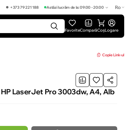
Ro
+373 79 221 188
Astăzi lucrăm de la: 09:00 - 20:00
Favorite
Compară
Coș
Logare
]
Copie Link-ul
 HP LaserJet Pro 3003dw, A4, Alb