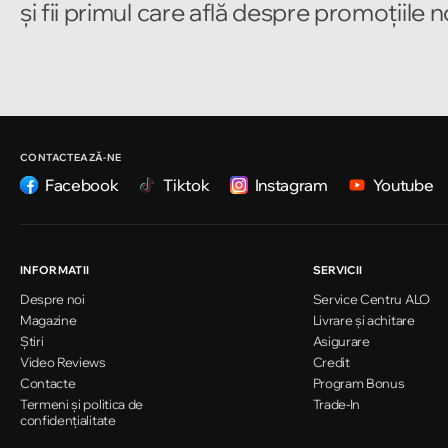
și fii primul care află despre promoțiile 
Chișinău
Strada Pușkin 32
Chișinău
Strada Ion Creangă 47/1
CONTACTEAZĂ-NE
Facebook
Tiktok
Instagram
Youtube
Chișinău
Strada Ion Creangă 78
INFORMATII
SERVICII
Despre noi
Service Centru ALO
Chișinău
Magazine
Livrare și achitare
Strada Mitropolit Varlaam 58
Știri
Asigurare
Video Reviews
Credit
Contacte
Program Bonus
Termeni și politica de
Chișinău
Trade-In
confidențialitate
Șoseaua Hînceşti 60/4