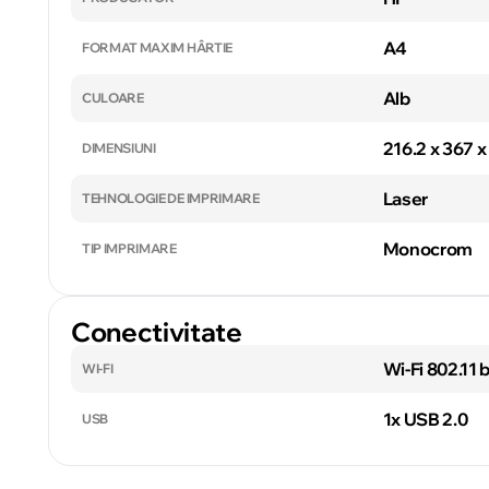
A4
FORMAT MAXIM HÂRTIE
Alb
CULOARE
216.2 x 367 
DIMENSIUNI
Laser
TEHNOLOGIE DE IMPRIMARE
Monocrom
TIP IMPRIMARE
Conectivitate
Wi-Fi 802.11 
WI-FI
1x USB 2.0
USB