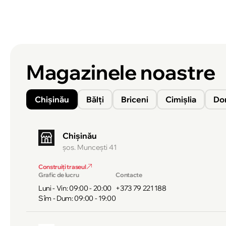
Magazinele noastre
Chișinău
Bălți
Briceni
Cimișlia
Do
Chișinău
şos. Munceşti 41
Construiți traseul
Grafic de lucru
Contacte
Luni - Vin: 09:00 - 20:00
+373 79 221 188
Sîm - Dum: 09:00 - 19:00