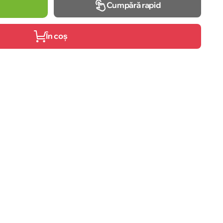
Cumpără rapid
În coș