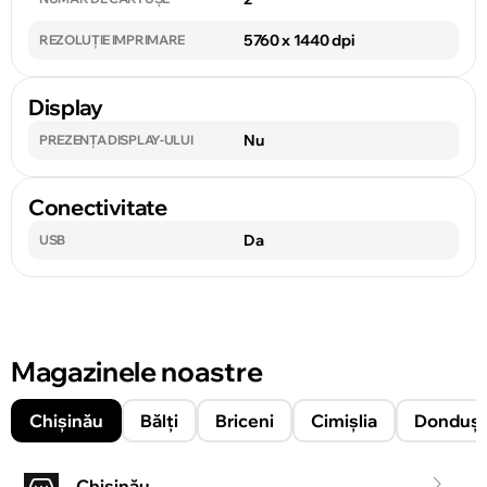
5760 x 1440 dpi
REZOLUȚIE IMPRIMARE
Display
Nu
PREZENȚA DISPLAY-ULUI
Conectivitate
Da
USB
Magazinele noastre
Chișinău
Bălți
Briceni
Cimișlia
Donduşe
Chișinău