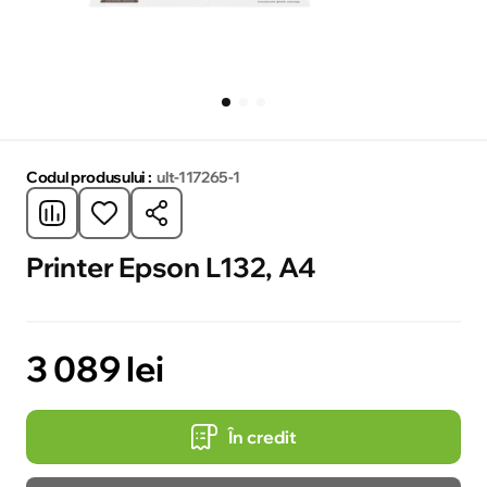
Codul produsului :
ult-117265-1
Printer Epson L132, A4
3 089 lei
În credit