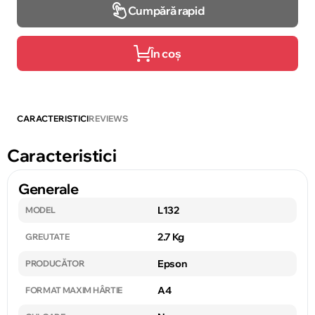
Cumpără rapid
În coș
CARACTERISTICI
REVIEWS
Caracteristici
Generale
L132
MODEL
2.7 Kg
GREUTATE
Epson
PRODUCĂTOR
A4
FORMAT MAXIM HÂRTIE