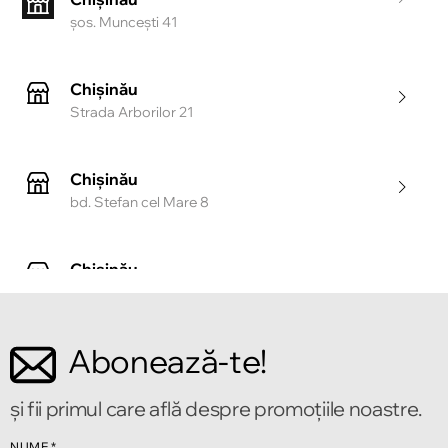
şos. Munceşti 41
Chișinău
Strada Arborilor 21
Chișinău
bd. Stefan cel Mare 8
Chișinău
Strada Tighina 55
Abonează-te!
Chișinău
Bulevardul Mircea cel Bătrîn 2
și fii primul care află despre promoțiile noastre.
NUME
*