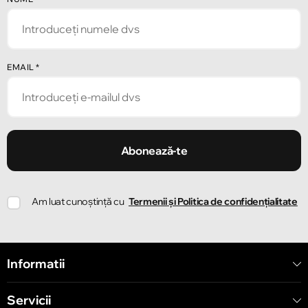
Chișinău
Strada Alecu Russo 1
Chișinău
EMAIL
*
Strada Pușkin 32
Chișinău
Strada Ion Creangă 47/1
Abonează-te
Chișinău
Am luat cunoștință cu
Termenii și Politica de confidențialitate
Strada Ion Creangă 78
Chișinău
Informatii
Strada Mitropolit Varlaam 58
Servicii