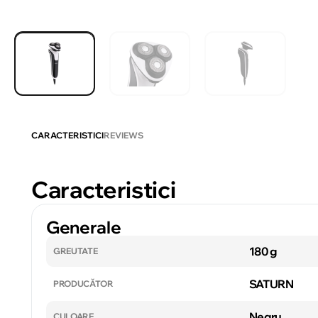
CARACTERISTICI
REVIEWS
Caracteristici
Generale
180 g
GREUTATE
SATURN
PRODUCĂTOR
Negru
CULOARE