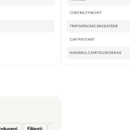
CONȚINUT PACHET
TIMP DE ÎNCĂRCARE BATERIE
CAP PIVOTANT
NUMĂRUL CAPETELOR DE RAS
nduşeni
Fălești
Florești
Glodeni
Ocnița