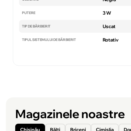
3 W
PUTERE
Uscat
TIP DE BĂRBIERIT
Rotativ
TIPUL SISTEMULUI DE BĂRBIERIT
Magazinele noastre
Chișinău
Bălți
Briceni
Cimișlia
Do