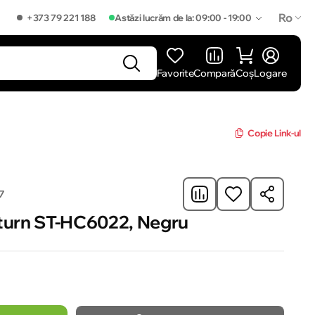
Ro
+373 79 221 188
Astăzi lucrăm de la: 09:00 - 19:00
Favorite
Compară
Coș
Logare
]
Copie Link-ul
7
aturn ST-HC6022, Negru