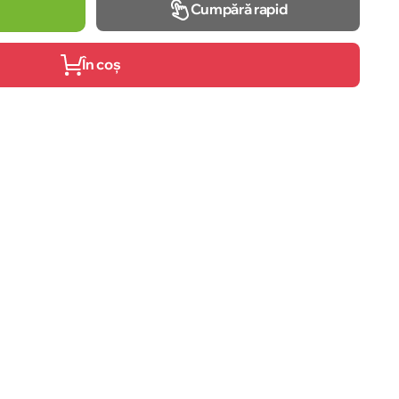
Cumpără rapid
În coș