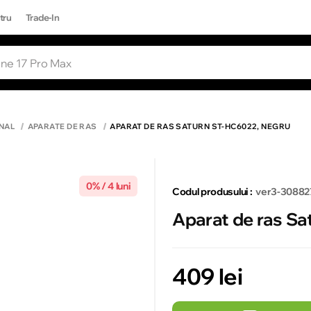
tru
Trade-In
RI POPULARE
Toate rezultatele căutării [0 de produse
ONE 17 PRO MAX
NAL
APARATE DE RAS
APARAT DE RAS SATURN ST-HC6022, NEGRU
0% / 4 luni
Codul produsului :
ver3-30882
Aparat de ras S
409 lei