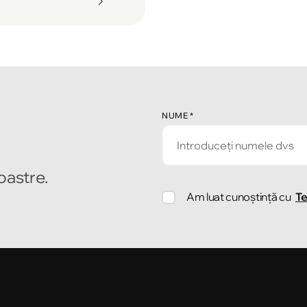
NUME
*
noastre.
Am luat cunoștință cu
Te