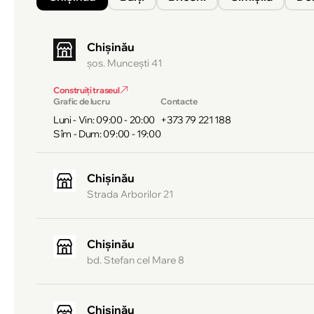
Chișinău
şos. Munceşti 41
Construiți traseul
Grafic de lucru
Contacte
Luni - Vin: 09:00 - 20:00
+373 79 221 188
Sîm - Dum: 09:00 - 19:00
Chișinău
Strada Arborilor 21
Chișinău
bd. Stefan cel Mare 8
Chișinău