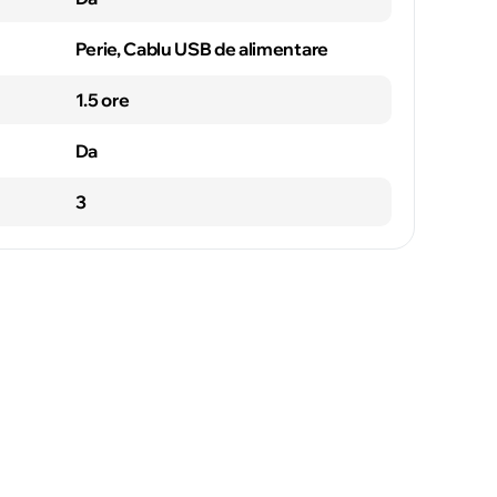
Perie, Cablu USB de alimentare
1.5 ore
Da
3
Soroca