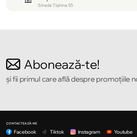
Strada Tighina 55
Chișinău
Bulevardul Mircea cel Bătrîn 2
Chișinău
Abonează-te!
Strada Alecu Russo 1
și fii primul care află despre promoțiile 
Chișinău
Strada Pușkin 32
Chișinău
Strada Ion Creangă 47/1
CONTACTEAZĂ-NE
Facebook
Tiktok
Instagram
Youtube