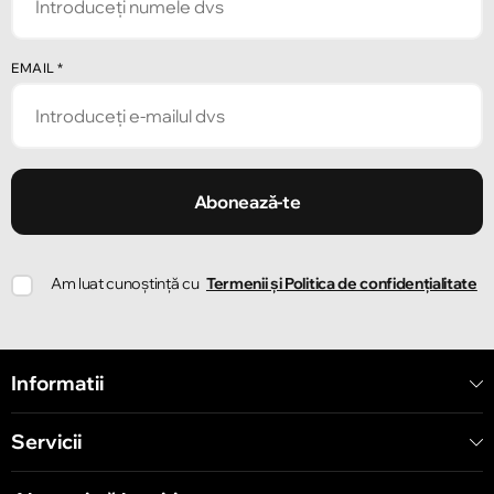
Chișinău
EMAIL
*
Strada Pușkin 32
Chișinău
Strada Ion Creangă 47/1
Abonează-te
Chișinău
Am luat cunoștință cu
Termenii și Politica de confidențialitate
Strada Ion Creangă 78
Chișinău
Informatii
Strada Mitropolit Varlaam 58
Servicii
Chișinău
Șoseaua Hînceşti 60/4