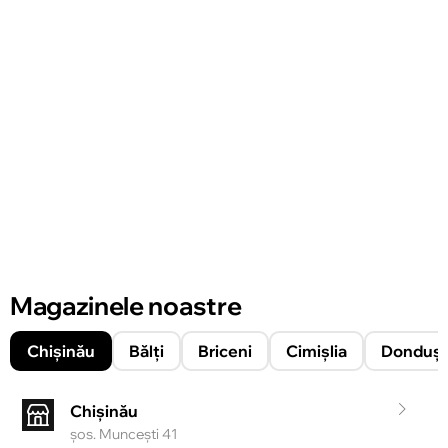
Magazinele noastre
Chișinău
Bălți
Briceni
Cimișlia
Donduşe
Chișinău
şos. Munceşti 41