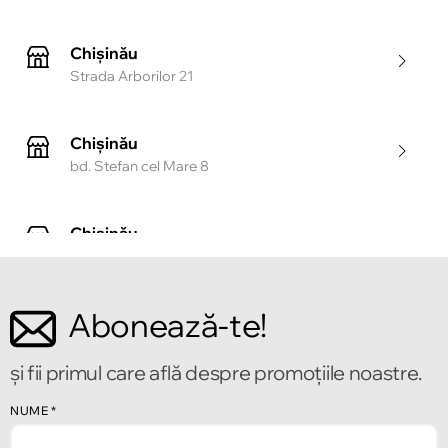
Chișinău
Strada Arborilor 21
Chișinău
bd. Stefan cel Mare 8
Chișinău
Strada Tighina 55
Abonează-te!
Chișinău
Bulevardul Mircea cel Bătrîn 2
și fii primul care află despre promoțiile noastre.
Chișinău
NUME
*
Strada Alecu Russo 1