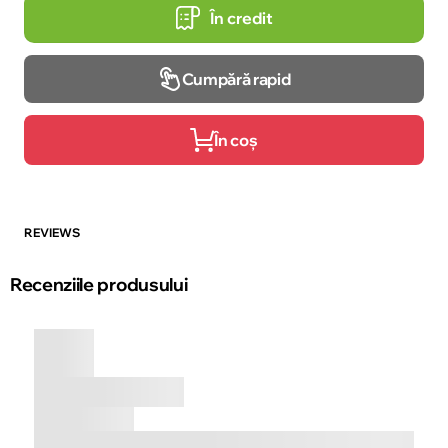
În credit
Cumpără rapid
În coș
REVIEWS
Recenziile produsului