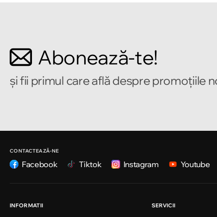
Bulevardul Mircea cel Bătrîn 2
Chișinău
Abonează-te!
Strada Alecu Russo 1
și fii primul care află despre promoțiile 
Chișinău
Strada Pușkin 32
Chișinău
Strada Ion Creangă 47/1
CONTACTEAZĂ-NE
Facebook
Tiktok
Instagram
Youtube
Chișinău
Strada Ion Creangă 78
INFORMATII
SERVICII