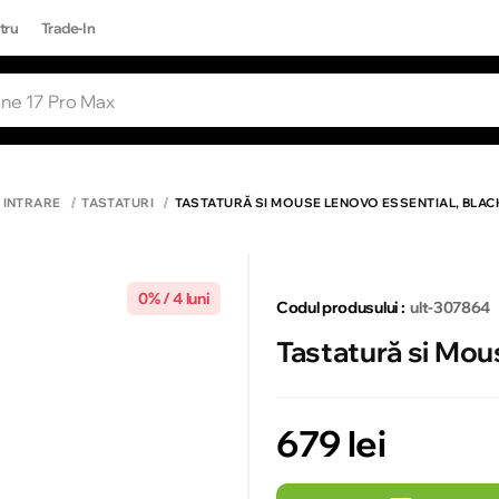
tru
Trade-In
RI POPULARE
Toate rezultatele căutării [0 de produse
ONE 17 PRO MAX
E INTRARE
TASTATURI
TASTATURĂ SI MOUSE LENOVO ESSENTIAL, BLAC
0% / 4 luni
Codul produsului :
ult-307864
Tastatură si Mou
679 lei