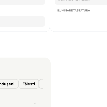
ILUMINARE TASTATURĂ
nduşeni
Fălești
Florești
Glodeni
Ocnița