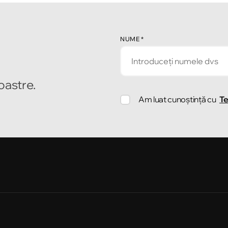
NUME
*
noastre.
Am luat cunoștință cu
Te