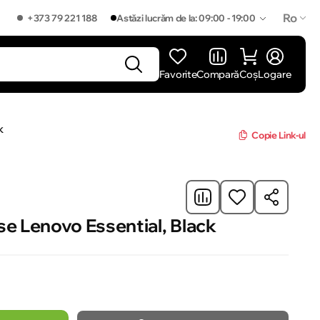
Ro
+373 79 221 188
Astăzi lucrăm de la: 09:00 - 19:00
Favorite
Compară
Coș
Logare
]
K
Copie Link-ul
se Lenovo Essential, Black