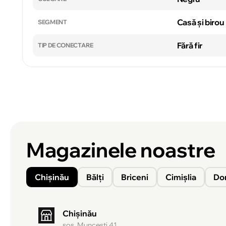
Casă și birou
SEGMENT
Fără fir
TIP DE CONECTARE
Magazinele noastre
Chișinău
Bălți
Briceni
Cimișlia
Do
Chișinău
şos. Munceşti 41