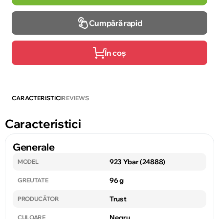
Cumpără rapid
În coș
CARACTERISTICI
REVIEWS
Caracteristici
Generale
923 Ybar (24888)
MODEL
96 g
GREUTATE
Trust
PRODUCĂTOR
Negru
CULOARE