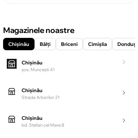
Magazinele noastre
Chișinău
Bălți
Briceni
Cimișlia
Donduşe
Chișinău
şos. Munceşti 41
Chișinău
Strada Arborilor 21
Chișinău
bd. Stefan cel Mare 8