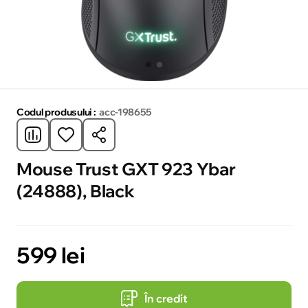
Codul produsului :
acc-198655
Mouse Trust GXT 923 Ybar
(24888), Black
599 lei
În credit