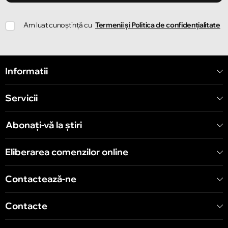
Chișinău
Am luat cunoștință cu
Termenii și Politica de confidențialitate
Strada Ion Creangă 78
Chișinău
Informatii
Strada Mitropolit Varlaam 58
Servicii
Chișinău
Șoseaua Hînceşti 60/4
Abonați-vă la știri
Chișinău
Eliberarea comenzilor online
Bulevardul Decebal 139
Contactează-ne
Contacte