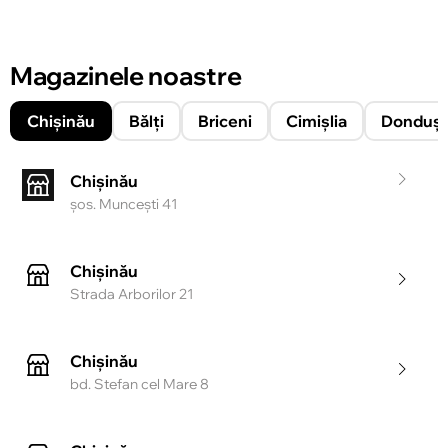
Magazinele noastre
Chișinău
Bălți
Briceni
Cimișlia
Donduşe
Chișinău
şos. Munceşti 41
Chișinău
Strada Arborilor 21
Chișinău
bd. Stefan cel Mare 8