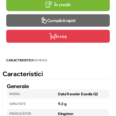
În credit
Cumpără rapid
În coș
CARACTERISTICI
REVIEWS
Caracteristici
Generale
DataTraveler Exodia G2
MODEL
9.3 g
GREUTATE
Kingston
PRODUCĂTOR