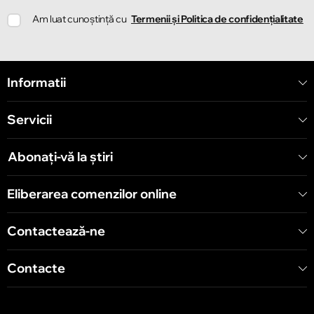
Chișinău
Am luat cunoștință cu
Termenii și Politica de confidențialitate
Strada Ion Creangă 78
Chișinău
Informatii
Strada Mitropolit Varlaam 58
Servicii
Chișinău
Șoseaua Hînceşti 60/4
Abonați-vă la știri
Chișinău
Eliberarea comenzilor online
Bulevardul Decebal 139
Contactează-ne
Contacte