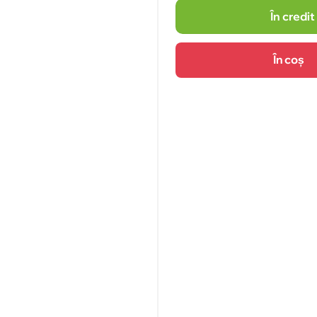
În credit
În coș