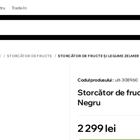
tru
Trade-In
RI POPULARE
Toate rezultatele căutării [0 de produse
ONE 17 PRO MAX
E
STORCĂTOR DE FRUCTE
STORCĂTOR DE FRUCTE ȘI LEGUME ZELMER
Codul produsului :
ult-308960
Storcător de fru
Negru
2 299 lei