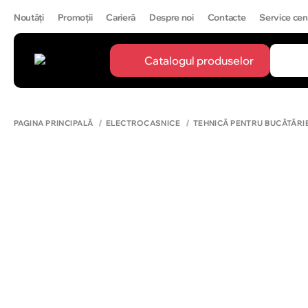
Noutăți
Promoții
Carieră
Despre noi
Contacte
Service cen
Catalogul produselor
CĂUTĂ
IPH
PAGINA PRINCIPALĂ
ELECTROCASNICE
TEHNICĂ PENTRU BUCĂTĂRI