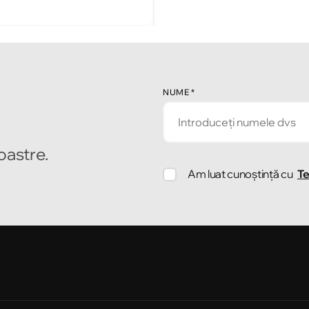
NUME
*
noastre.
Am luat cunoștință cu
Te