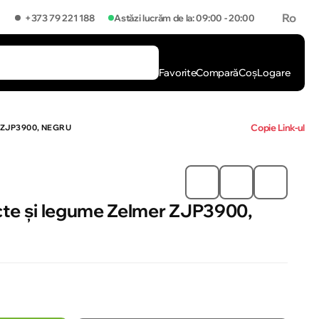
Ro
+373 79 221 188
Astăzi lucrăm de la: 09:00 - 20:00
Favorite
Compară
Coș
Logare
]
Copie Link-ul
 ZJP3900, NEGRU
cte și legume Zelmer ZJP3900,