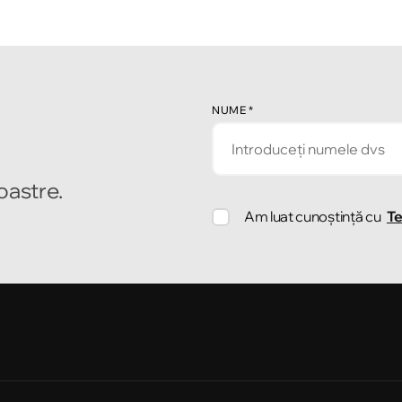
NUME
*
noastre.
Am luat cunoștință cu
Te