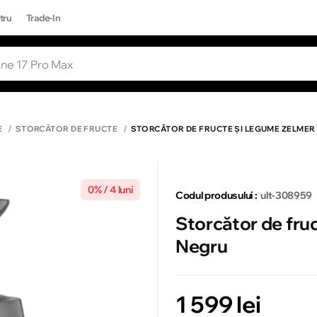
tru
Trade-In
RI POPULARE
Toate rezultatele căutării [0 de produse
ONE 17 PRO MAX
E
STORCĂTOR DE FRUCTE
STORCĂTOR DE FRUCTE ȘI LEGUME ZELMER
0% / 4 luni
Codul produsului :
ult-308959
Storcător de fru
Negru
1 599 lei