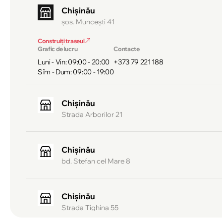
Chișinău
şos. Munceşti 41
Construiți traseul
Grafic de lucru
Contacte
Luni - Vin: 09:00 - 20:00
+373 79 221 188
Sîm - Dum: 09:00 - 19:00
Chișinău
Strada Arborilor 21
Chișinău
bd. Stefan cel Mare 8
Chișinău
Strada Tighina 55