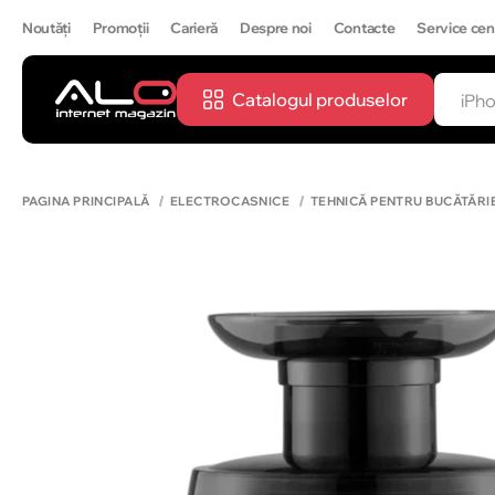
Noutăți
Promoții
Carieră
Despre noi
Contacte
Service cen
Catalogul produselor
CĂUTĂ
IPH
PAGINA PRINCIPALĂ
ELECTROCASNICE
TEHNICĂ PENTRU BUCĂTĂRI