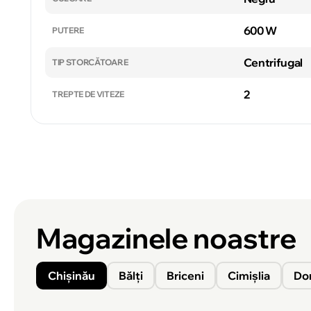
600 W
PUTERE
Centrifugal
TIP STORCĂTOARE
2
TREPTE DE VITEZE
Magazinele noastre
Chișinău
Bălți
Briceni
Cimișlia
Do