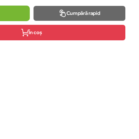
Cumpără rapid
În coș