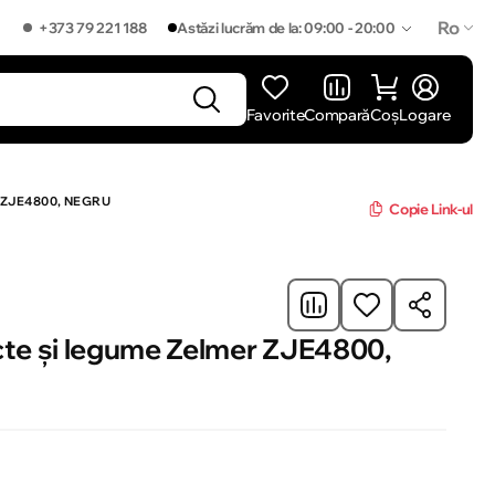
Ro
+373 79 221 188
Astăzi lucrăm de la: 09:00 - 20:00
Favorite
Compară
Coș
Logare
]
 ZJE4800, NEGRU
Copie Link-ul
cte și legume Zelmer ZJE4800,