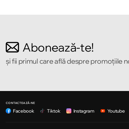
Chișinău
Bulevardul Mircea cel Bătrîn 2
Chișinău
Abonează-te!
Strada Alecu Russo 1
și fii primul care află despre promoțiile 
Chișinău
Strada Pușkin 32
Chișinău
Strada Ion Creangă 47/1
CONTACTEAZĂ-NE
Facebook
Tiktok
Instagram
Youtube
Chișinău
Strada Ion Creangă 78