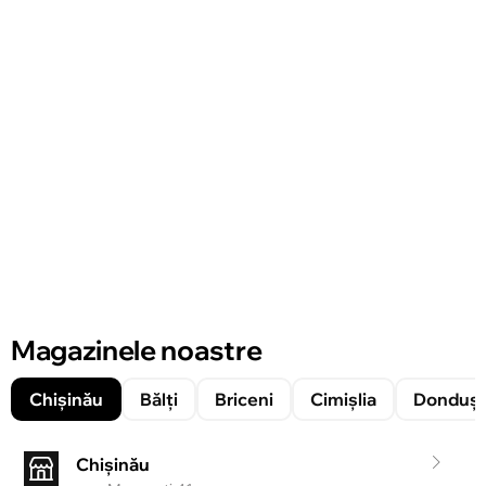
Magazinele noastre
Chișinău
Bălți
Briceni
Cimișlia
Donduşe
Chișinău