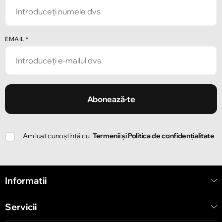
Strada Alecu Russo 1
Chișinău
EMAIL
*
Strada Pușkin 32
Chișinău
Strada Ion Creangă 47/1
Abonează-te
Chișinău
Am luat cunoștință cu
Termenii și Politica de confidențialitate
Strada Ion Creangă 78
Chișinău
Informatii
Strada Mitropolit Varlaam 58
Servicii
Chișinău