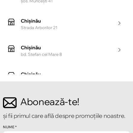
şos. Munceşti 41
Chișinău
Strada Arborilor 21
Chișinău
bd. Stefan cel Mare 8
Chișinău
Strada Tighina 55
Abonează-te!
Chișinău
Bulevardul Mircea cel Bătrîn 2
și fii primul care află despre promoțiile noastre.
NUME
*
Chișinău