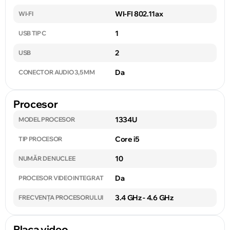
WI-FI 802.11ax
WI-FI
1
USB TIP C
2
USB
Da
CONECTOR AUDIO 3,5 MM
Procesor
1334U
MODEL PROCESOR
Core i5
TIP PROCESOR
10
NUMĂR DE NUCLEE
Da
PROCESOR VIDEO INTEGRAT
3.4 GHz - 4.6 GHz
FRECVENȚA PROCESORULUI
Placa video