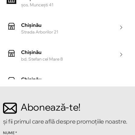
şos. Munceşti 41
Chișinău
Strada Arborilor 21
Chișinău
bd. Stefan cel Mare 8
Chișinău
Strada Tighina 55
Abonează-te!
Chișinău
Bulevardul Mircea cel Bătrîn 2
și fii primul care află despre promoțiile noastre.
Chișinău
NUME
*