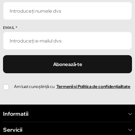
Strada Alecu Russo 1
Chișinău
EMAIL
*
Strada Pușkin 32
Chișinău
Strada Ion Creangă 47/1
Abonează-te
Chișinău
Am luat cunoștință cu
Termenii și Politica de confidențialitate
Strada Ion Creangă 78
Chișinău
Informatii
Strada Mitropolit Varlaam 58
Servicii
Chișinău