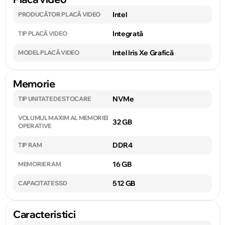
Intel
PRODUCĂTOR PLACĂ VIDEO
Integrată
TIP PLACĂ VIDEO
Intel Iris Xe Grafică
MODEL PLACĂ VIDEO
Memorie
NVMe
TIP UNITATE DE STOCARE
VOLUMUL MAXIM AL MEMORIEI
32 GB
OPERATIVE
DDR4
TIP RAM
16 GB
MEMORIE RAM
512 GB
CAPACITATE SSD
Caracteristici