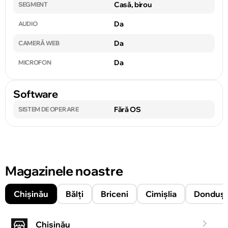
Casă, birou
SEGMENT
Da
AUDIO
Da
CAMERĂ WEB
Da
MICROFON
Software
Fără OS
SISTEM DE OPERARE
Magazinele noastre
Chișinău
Bălți
Briceni
Cimișlia
Donduşe
Chișinău