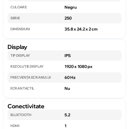
Negru
CULOARE
250
SERIE
35.8 x 24.2 x 2 cm
DIMENSIUNI
Display
IPS
TIP DISPLAY
1920 x 1080 px
REZOLUȚIE DISPLAY
60 Hz
FRECVENȚA ECRANULUI
Nu
ECRAN TACTIL
Conectivitate
5.2
BLUETOOTH
1
HDMI