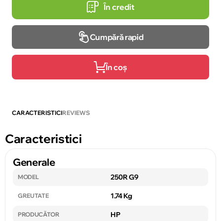
În credit
Cumpără rapid
În coș
CARACTERISTICI
REVIEWS
Caracteristici
Generale
250R G9
MODEL
1.74 Kg
GREUTATE
HP
PRODUCĂTOR