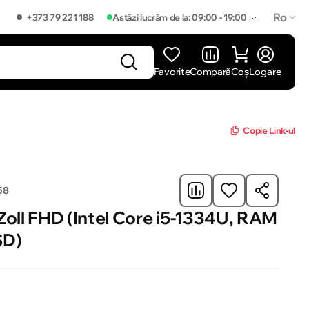
Ro
+373 79 221 188
Astăzi lucrăm de la: 09:00 - 19:00
Favorite
Compară
Coș
Logare
]
Copie Link-ul
58
Zoll FHD (Intel Core i5-1334U, RAM
SD)