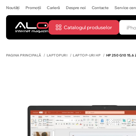
Noutăți
Promoții
Carieră
Despre noi
Contacte
Service cen
Catalogul produselor
CĂUTĂ
IPH
PAGINA PRINCIPALĂ
LAPTOPURI
LAPTOP-URI HP
HP 250 G10 15,6