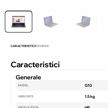
CARACTERISTICI
REVIEWS
Caracteristici
Generale
G10
MODEL
1.5 kg
GREUTATE
HP
PRODUCĂTOR