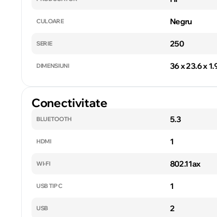
Negru
CULOARE
250
SERIE
36 x 23.6 x 1
DIMENSIUNI
Conectivitate
5.3
BLUETOOTH
1
HDMI
802.11ax
WI-FI
1
USB TIP C
2
USB