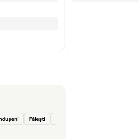
nduşeni
Fălești
Florești
Glodeni
Ocnița