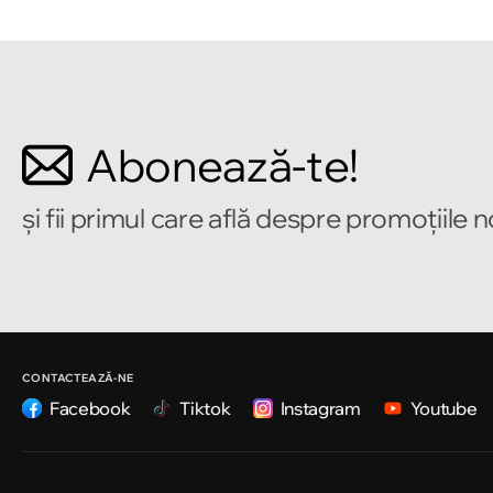
Chișinău
Bulevardul Mircea cel Bătrîn 2
Chișinău
Abonează-te!
Strada Alecu Russo 1
și fii primul care află despre promoțiile 
Chișinău
Strada Pușkin 32
Chișinău
Strada Ion Creangă 47/1
CONTACTEAZĂ-NE
Facebook
Tiktok
Instagram
Youtube
Chișinău
Strada Ion Creangă 78