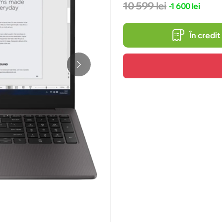
10 599 lei
-1 600 lei
În credit