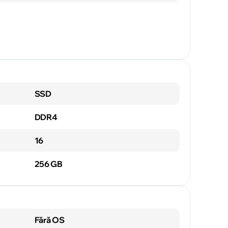
SSD
DDR4
16
256 GB
Fără OS