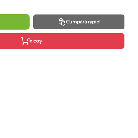
Cumpără rapid
În coș