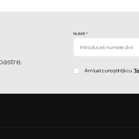
NUME
*
noastre.
Am luat cunoștință cu
Te