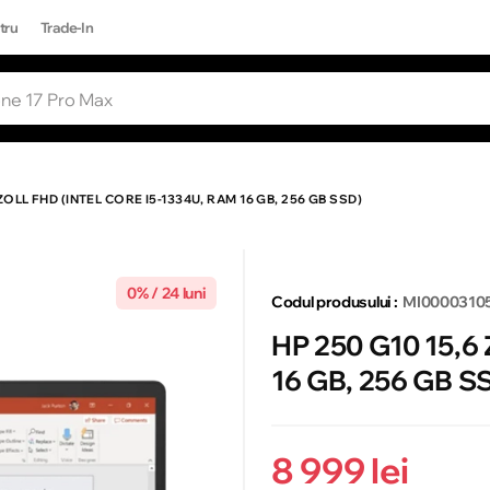
tru
Trade-In
RI POPULARE
Toate rezultatele căutării [0 de produse
ONE 17 PRO MAX
 ZOLL FHD (INTEL CORE I5-1334U, RAM 16 GB, 256 GB SSD)
0% / 24 luni
Codul produsului :
MI0000310
HP 250 G10 15,6 
16 GB, 256 GB S
8 999 lei