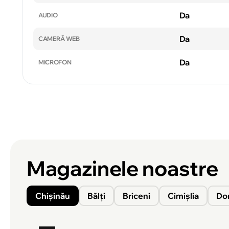
Da
AUDIO
Da
CAMERĂ WEB
Da
MICROFON
Magazinele noastre
Chișinău
Bălți
Briceni
Cimișlia
Do