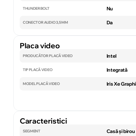
Nu
THUNDERBOLT
Da
CONECTOR AUDIO 3,5 MM
Placa video
Intel
PRODUCĂTOR PLACĂ VIDEO
Integrată
TIP PLACĂ VIDEO
Iris Xe Graph
MODEL PLACĂ VIDEO
Caracteristici
Casă și birou
SEGMENT