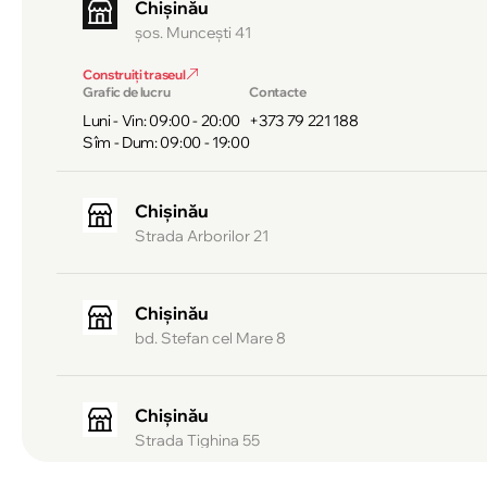
Chișinău
şos. Munceşti 41
Construiți traseul
Grafic de lucru
Contacte
Luni - Vin: 09:00 - 20:00
+373 79 221 188
Sîm - Dum: 09:00 - 19:00
Chișinău
Strada Arborilor 21
Chișinău
bd. Stefan cel Mare 8
Chișinău
Strada Tighina 55