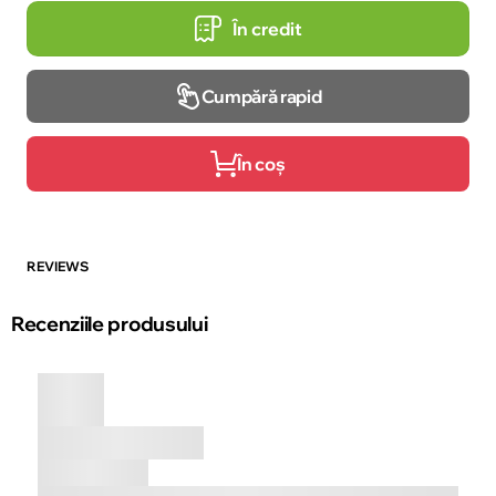
În credit
Cumpără rapid
În coș
REVIEWS
Recenziile produsului