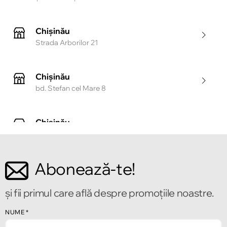
Chișinău
Strada Arborilor 21
Chișinău
bd. Stefan cel Mare 8
Chișinău
Strada Tighina 55
Abonează-te!
Chișinău
Bulevardul Mircea cel Bătrîn 2
și fii primul care află despre promoțiile noastre.
Chișinău
NUME
*
Strada Alecu Russo 1