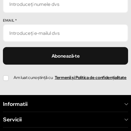
Chișinău
EMAIL
*
Strada Pușkin 32
Chișinău
Strada Ion Creangă 47/1
Abonează-te
Chișinău
Am luat cunoștință cu
Termenii și Politica de confidențialitate
Strada Ion Creangă 78
Chișinău
Informatii
Strada Mitropolit Varlaam 58
Servicii
Chișinău
Șoseaua Hînceşti 60/4