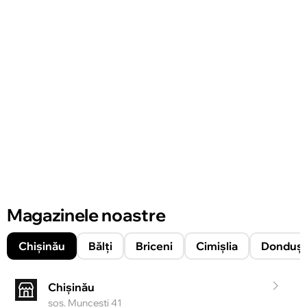
Magazinele noastre
Chișinău
Bălți
Briceni
Cimișlia
Donduşe
Chișinău
şos. Munceşti 41