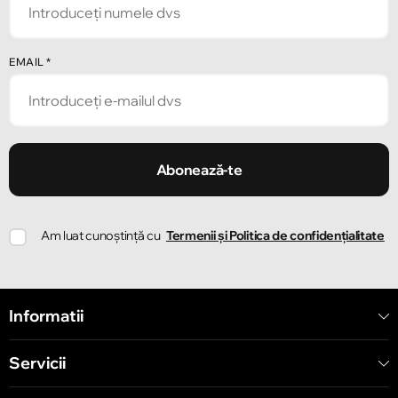
Chișinău
EMAIL
*
Strada Pușkin 32
Chișinău
Strada Ion Creangă 47/1
Abonează-te
Chișinău
Am luat cunoștință cu
Termenii și Politica de confidențialitate
Strada Ion Creangă 78
Chișinău
Informatii
Strada Mitropolit Varlaam 58
Servicii
Chișinău
Șoseaua Hînceşti 60/4