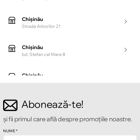
Chișinău
Strada Arborilor 21
Chișinău
bd. Stefan cel Mare 8
Chișinău
Strada Tighina 55
Abonează-te!
Chișinău
Bulevardul Mircea cel Bătrîn 2
și fii primul care află despre promoțiile noastre.
Chișinău
NUME
*
Strada Alecu Russo 1