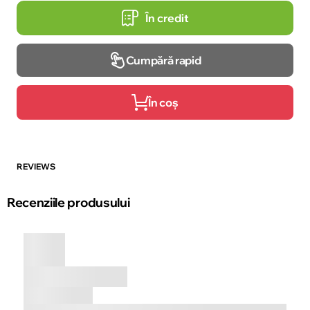
În credit
Cumpără rapid
În coș
REVIEWS
Recenziile produsului