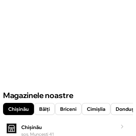
Magazinele noastre
Chișinău
Bălți
Briceni
Cimișlia
Donduşe
Chișinău
şos. Munceşti 41