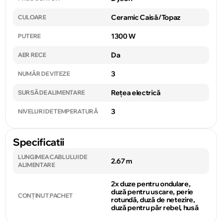
Ceramic Caisă/Topaz
CULOARE
1300 W
PUTERE
Da
AER RECE
3
NUMĂR DE VITEZE
Rețea electrică
SURSĂ DE ALIMENTARE
3
NIVELURI DE TEMPERATURĂ
Specificatii
LUNGIMEA CABLULUI DE
2.67 m
ALIMENTARE
2x duze pentru ondulare,
duză pentru uscare, perie
CONȚINUT PACHET
rotundă, duză de netezire,
duză pentru păr rebel, husă