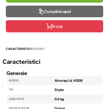
Cumpără rapid
În coș
CARACTERISTICI
REVIEWS
Caracteristici
Generale
Airwrap i.d. HS08
MODEL
Styler
TIP
0.6 kg
GREUTATE
Dyson
PRODUCĂTOR