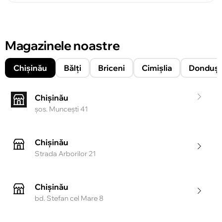
Magazinele noastre
Chișinău
Bălți
Briceni
Cimișlia
Donduşe
Chișinău
şos. Munceşti 41
Chișinău
Strada Arborilor 21
Chișinău
bd. Stefan cel Mare 8