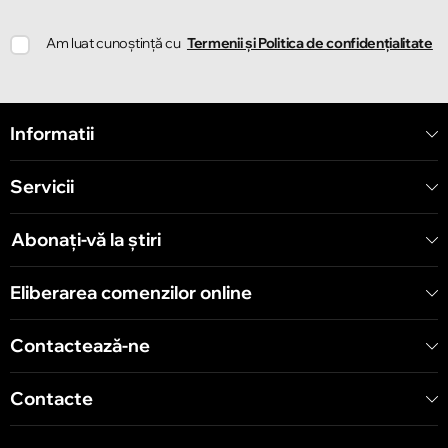
Chișinău
Am luat cunoștință cu
Termenii și Politica de confidențialitate
Strada Ion Creangă 78
Chișinău
Informatii
Strada Mitropolit Varlaam 58
Servicii
Chișinău
Șoseaua Hînceşti 60/4
Abonați-vă la știri
Chișinău
Eliberarea comenzilor online
Bulevardul Decebal 139
Contactează-ne
Contacte