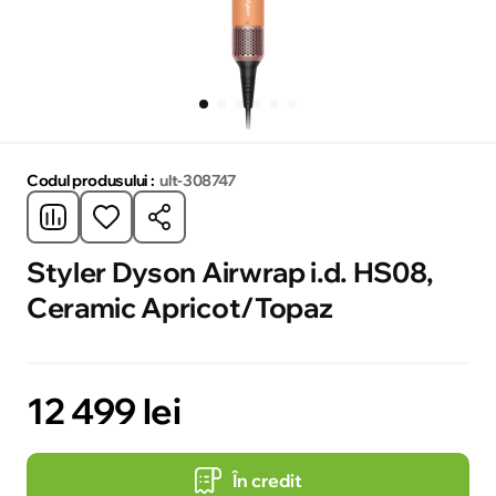
Codul produsului :
ult-308747
Styler Dyson Airwrap i.d. HS08,
Сeramic Apricot/Topaz
12 499 lei
În credit