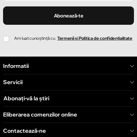
Chișinău
Strada Ion Creangă 47/1
Abonează-te
Chișinău
Am luat cunoștință cu
Termenii și Politica de confidențialitate
Strada Ion Creangă 78
Chișinău
Informatii
Strada Mitropolit Varlaam 58
Servicii
Chișinău
Șoseaua Hînceşti 60/4
Abonați-vă la știri
Chișinău
Eliberarea comenzilor online
Bulevardul Decebal 139
Contactează-ne