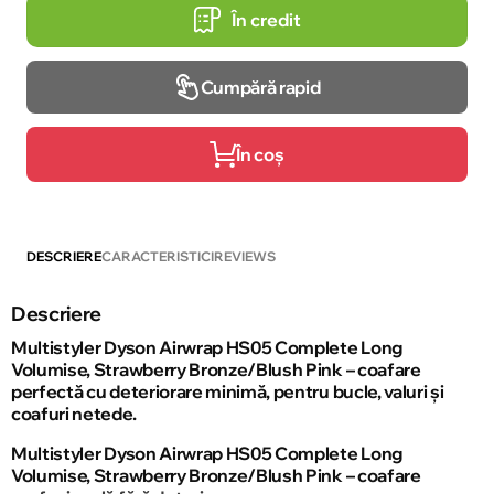
În credit
Cumpără rapid
În coș
DESCRIERE
CARACTERISTICI
REVIEWS
Descriere
Multistyler Dyson Airwrap HS05 Complete Long
Volumise, Strawberry Bronze/Blush Pink – coafare
perfectă cu deteriorare minimă, pentru bucle, valuri și
coafuri netede.
Multistyler Dyson Airwrap HS05 Complete Long
Volumise, Strawberry Bronze/Blush Pink – coafare