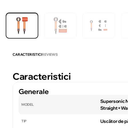
CARACTERISTICI
REVIEWS
Caracteristici
Generale
Supersonic 
MODEL
Straight+Wa
Uscător de p
TIP