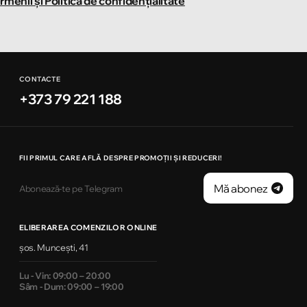
rmenii și Politica de confidențialitate
CONTACTE
+373 79 221 188
FII PRIMUL CARE AFLĂ DESPRE PROMOȚII ȘI REDUCERI!
Mă abonez
Abonează-te pe Telegram
ELIBERAREA COMENZILOR ONLINE
șos. Muncești, 41
Lu - Vin: 09:00 – 20:00
Sâm - Dum: 09:00 – 19:00