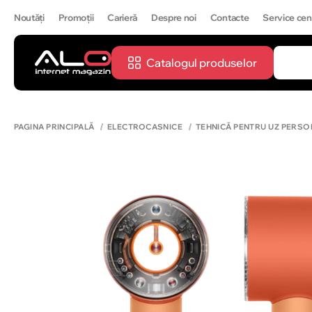
Noutăți
Promoții
Carieră
Despre noi
Contacte
Service cen
Catalogul produselor
CĂUTĂ
IPH
PAGINA PRINCIPALĂ
ELECTROCASNICE
TEHNICĂ PENTRU UZ PERSO