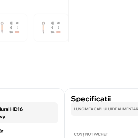
Specificatii
Nural HD16
LUNGIMEA CABLULUI DE ALIMENTA
vy
ăr
CONȚINUT PACHET