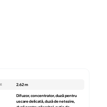
2.62 m
RE
Difuzor, concentrator, duză pentru
uscare delicată, duză de netezire,