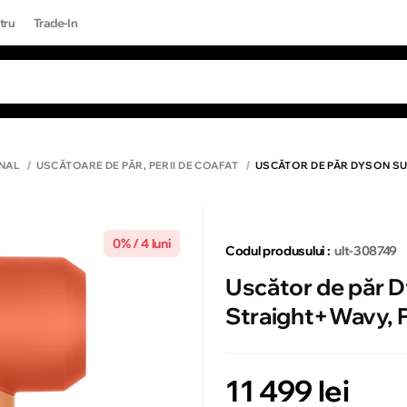
tru
Trade-In
RI POPULARE
Toate rezultatele căutării [0 de produse
ONE 17 PRO MAX
NAL
USCĂTOARE DE PĂR, PERII DE COAFAT
USCĂTOR DE PĂR DYSON SU
0% / 4 luni
Codul produsului :
ult-308749
Uscător de păr 
Straight+Wavy, P
11 499 lei