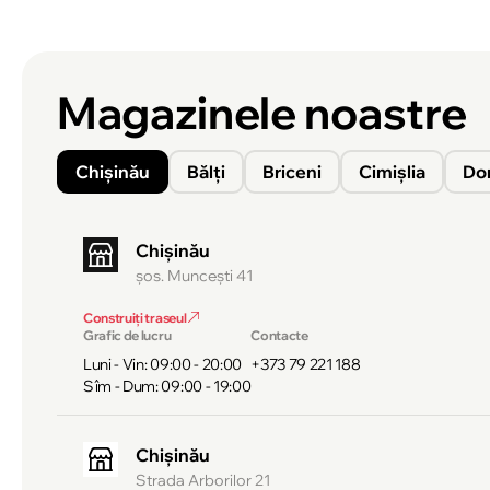
Magazinele noastre
Chișinău
Bălți
Briceni
Cimișlia
Do
Chișinău
şos. Munceşti 41
Construiți traseul
Grafic de lucru
Contacte
Luni - Vin: 09:00 - 20:00
+373 79 221 188
Sîm - Dum: 09:00 - 19:00
Chișinău
Strada Arborilor 21