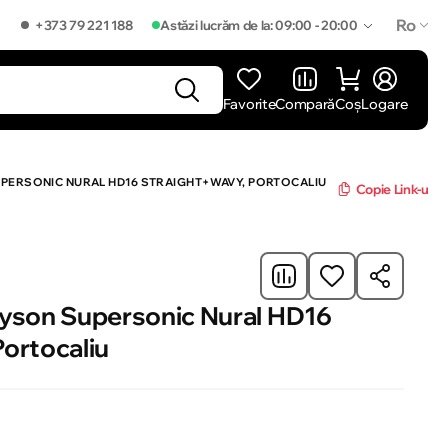
Ro
+373 79 221 188
Astăzi lucrăm de la: 09:00 - 20:00
Favorite
Compară
Coș
Logare
]
PERSONIC NURAL HD16 STRAIGHT+WAVY, PORTOCALIU
Copie Link-ul
Dyson Supersonic Nural HD16
ortocaliu