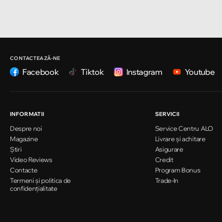
Strada Pușkin 32
Chișinău
Strada Ion Creangă 47/1
CONTACTEAZĂ-NE
Facebook
Tiktok
Instagram
Youtube
Chișinău
Strada Ion Creangă 78
INFORMATII
SERVICII
Despre noi
Service Centru ALO
Chișinău
Magazine
Livrare și achitare
Strada Mitropolit Varlaam 58
Știri
Asigurare
Video Reviews
Credit
Contacte
Program Bonus
Termeni și politica de
Chișinău
Trade-In
confidențialitate
Șoseaua Hînceşti 60/4