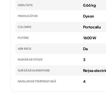
0.66 kg
GREUTATE
Dyson
PRODUCĂTOR
Portocaliu
CULOARE
1600 W
PUTERE
Da
AER RECE
3
NUMĂR DE VITEZE
Rețea electri
SURSĂ DE ALIMENTARE
4
NIVELURI DE TEMPERATURĂ