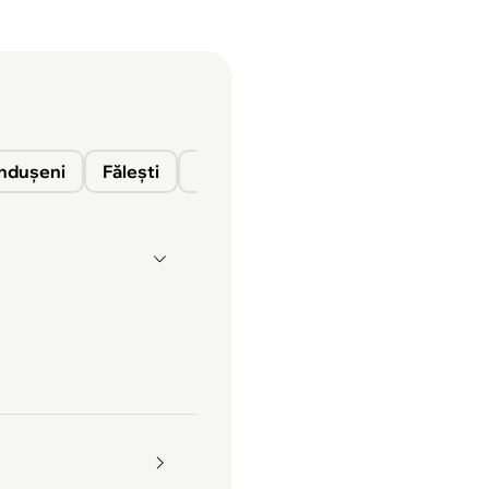
nduşeni
Fălești
Florești
Glodeni
Ocnița