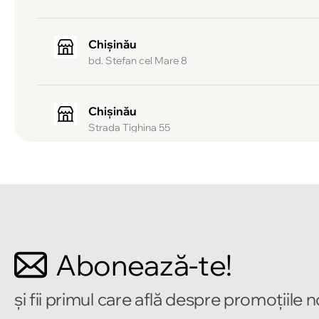
Chișinău
bd. Stefan cel Mare 8
Chișinău
Strada Tighina 55
Chișinău
Bulevardul Mircea cel Bătrîn 2
Chișinău
Abonează-te!
Strada Alecu Russo 1
și fii primul care află despre promoțiile 
Chișinău