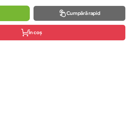
Cumpără rapid
În coș