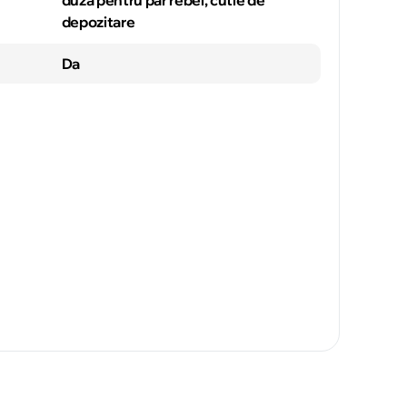
duză pentru păr rebel, cutie de
depozitare
Da