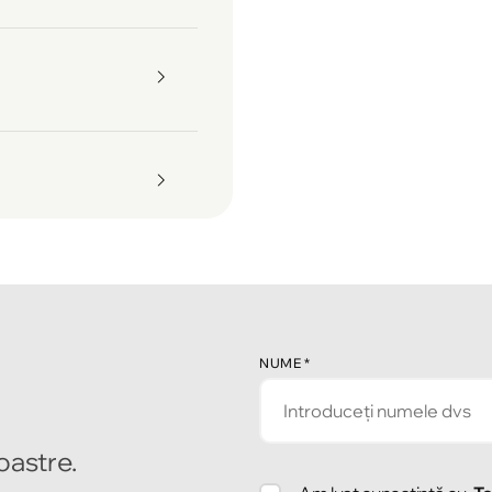
NUME
*
noastre.