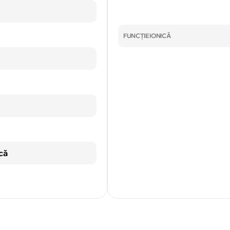
FUNCȚIE IONICĂ
că