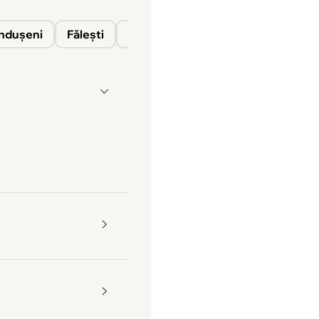
nduşeni
Fălești
Florești
Glodeni
Ocnița