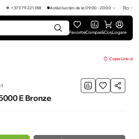
Ro
+373 79 221 188
Astăzi lucrăm de la: 09:00 - 20:00
Favorite
Compară
Coș
Logare
]
Copie Link-ul
-1
Z5000 E Bronze