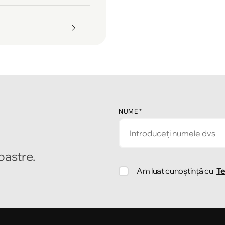
NUME
*
noastre.
Am luat cunoștință cu
Te