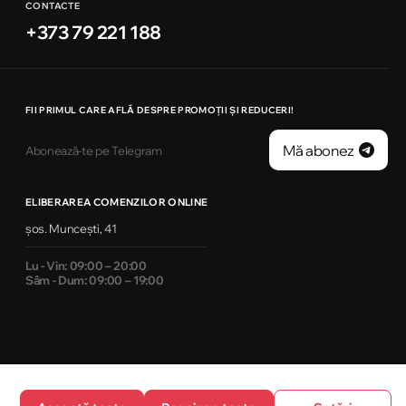
CONTACTE
+373 79 221 188
FII PRIMUL CARE AFLĂ DESPRE PROMOȚII ȘI REDUCERI!
Mă abonez
Abonează-te pe Telegram
ELIBERAREA COMENZILOR ONLINE
șos. Muncești, 41
Lu - Vin: 09:00 – 20:00
Sâm - Dum: 09:00 – 19:00