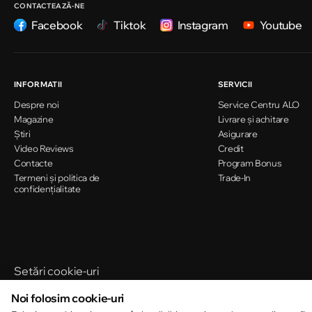
CONTACTEAZĂ-NE
Facebook
Tiktok
Instagram
Youtube
Chișinău
Strada Ion Creangă 78
INFORMATII
SERVICII
Despre noi
Service Centru ALO
Chișinău
Magazine
Livrare și achitare
Strada Mitropolit Varlaam 58
Știri
Asigurare
Video Reviews
Credit
Contacte
Program Bonus
Termeni și politica de
Chișinău
Trade-In
confidențialitate
Șoseaua Hînceşti 60/4
Chișinău
Bulevardul Decebal 139
Setări cookie-uri
Politica de cookie-uri
Noi folosim cookie-uri