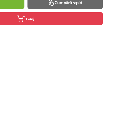
Cumpără rapid
În coș