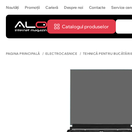
Noutăți
Promoții
Carieră
Despre noi
Contacte
Service cen
Catalogul produselor
CĂUTĂ
IPH
PAGINA PRINCIPALĂ
ELECTROCASNICE
TEHNICĂ PENTRU BUCĂTĂRI