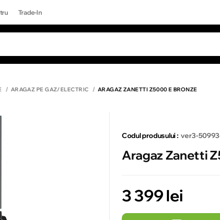
tru
Trade-In
RI POPULARE
Toate rezultatele căutării [0 de produse
ONE 17 PRO MAX
E
ARAGAZ PE GAZ/ELECTRIC
ARAGAZ ZANETTI Z5000 E BRONZE
Codul produsului :
ver3-50993
Aragaz Zanetti 
3 399 lei