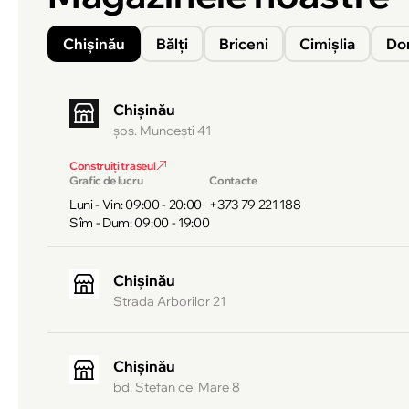
Chișinău
Bălți
Briceni
Cimișlia
Do
Chișinău
şos. Munceşti 41
Construiți traseul
Grafic de lucru
Contacte
Luni - Vin: 09:00 - 20:00
+373 79 221 188
Sîm - Dum: 09:00 - 19:00
Chișinău
Strada Arborilor 21
Chișinău
bd. Stefan cel Mare 8