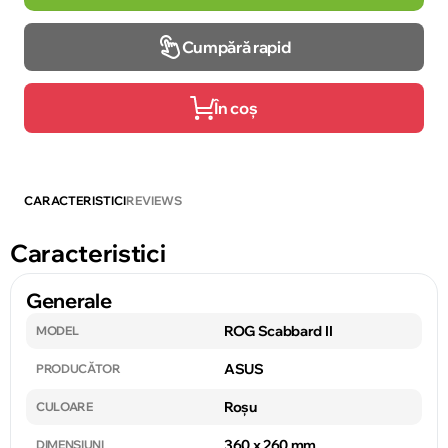
Cumpără rapid
În coș
CARACTERISTICI
REVIEWS
Caracteristici
Generale
ROG Scabbard II
MODEL
ASUS
PRODUCĂTOR
Roșu
CULOARE
360 x 260 mm
DIMENSIUNI