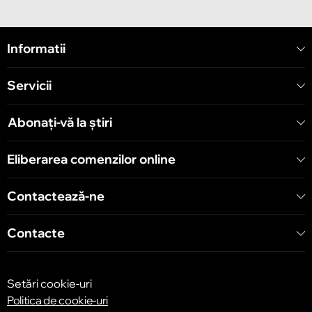
Chișinău
Informatii
Strada Mitropolit Varlaam 58
Servicii
Chișinău
Șoseaua Hînceşti 60/4
Abonați-vă la știri
Chișinău
Eliberarea comenzilor online
Bulevardul Decebal 139
Contactează-ne
Contacte
Setări cookie-uri
Politica de cookie-uri