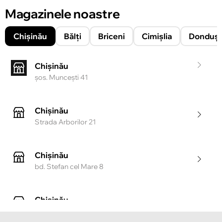
Magazinele noastre
Chișinău
Bălți
Briceni
Cimișlia
Donduşe
Chișinău
şos. Munceşti 41
Chișinău
Strada Arborilor 21
Chișinău
bd. Stefan cel Mare 8
Chișinău
Strada Tighina 55