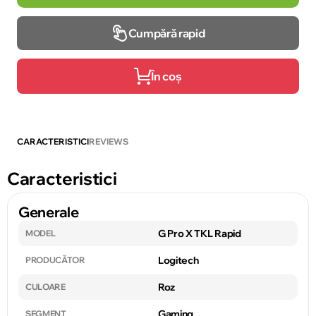
Cumpără rapid
În coș
CARACTERISTICI
REVIEWS
Caracteristici
Generale
G Pro X TKL Rapid
MODEL
Logitech
PRODUCĂTOR
Roz
CULOARE
Gaming
SEGMENT