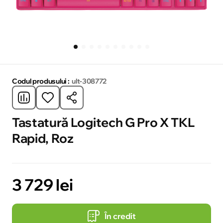
Codul produsului :
ult-308772
Tastatură Logitech G Pro X TKL
Rapid, Roz
3 729 lei
În credit