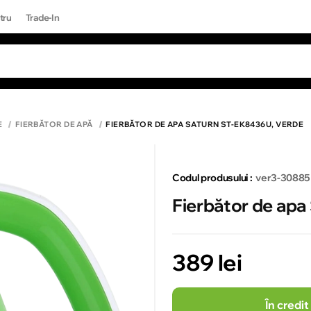
tru
Trade-In
RI POPULARE
Toate rezultatele căutării [0 de produse]
ONE 17 PRO MAX
E
FIERBĂTOR DE APĂ
FIERBĂTOR DE APA SATURN ST-EK8436U, VERDE
Codul produsului :
ver3-30885
Fierbător de ap
389 lei
În credit