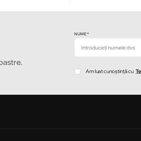
NUME
*
noastre.
Am luat cunoștință cu
Te