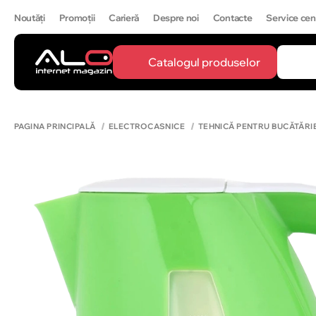
Noutăți
Promoții
Carieră
Despre noi
Contacte
Service cen
Catalogul produselor
CĂUTĂ
IPH
PAGINA PRINCIPALĂ
ELECTROCASNICE
TEHNICĂ PENTRU BUCĂTĂRI