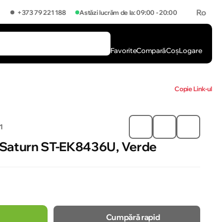
Ro
+373 79 221 188
Astăzi lucrăm de la: 09:00 - 20:00
Favorite
Compară
Coș
Logare
Copie Link-ul
1
a Saturn ST-EK8436U, Verde
Cumpără rapid