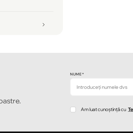
NUME
*
noastre.
Am luat cunoștință cu
Te