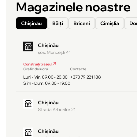
Magazinele noastre
Chișinău
Bălți
Briceni
Cimișlia
Do
Chișinău
şos. Munceşti 41
Construiți traseul
Grafic de lucru
Contacte
Luni - Vin: 09:00 - 20:00
+373 79 221 188
Sîm - Dum: 09:00 - 19:00
Chișinău
Strada Arborilor 21
Chișinău