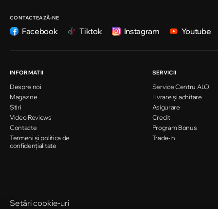
Chișinău
Strada Ion Creangă 47/1
CONTACTEAZĂ-NE
Facebook
Tiktok
Instagram
Youtube
Chișinău
Strada Ion Creangă 78
INFORMATII
SERVICII
Despre noi
Service Centru ALO
Chișinău
Magazine
Livrare și achitare
Strada Mitropolit Varlaam 58
Știri
Asigurare
Video Reviews
Credit
Contacte
Program Bonus
Termeni și politica de
Chișinău
Trade-In
confidențialitate
Șoseaua Hînceşti 60/4
Chișinău
Bulevardul Decebal 139
Setări cookie-uri
Politica de cookie-uri