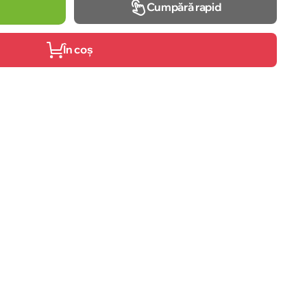
Cumpără rapid
În coș