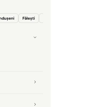
nduşeni
Fălești
Florești
Glodeni
Ocnița