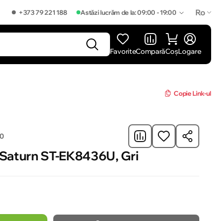
Ro
+373 79 221 188
Astăzi lucrăm de la: 09:00 - 19:00
Favorite
Compară
Coș
Logare
]
Copie Link-ul
0
 Saturn ST-EK8436U, Gri