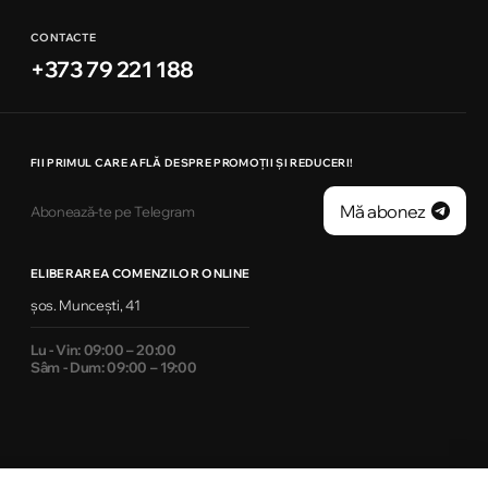
CONTACTE
+373 79 221 188
FII PRIMUL CARE AFLĂ DESPRE PROMOȚII ȘI REDUCERI!
Mă abonez
Abonează-te pe Telegram
ELIBERAREA COMENZILOR ONLINE
șos. Muncești, 41
Lu - Vin: 09:00 – 20:00
Sâm - Dum: 09:00 – 19:00