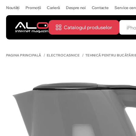
Noutăți
Promoții
Carieră
Despre noi
Contacte
Service cen
Catalogul produselor
CĂUTĂ
IPH
PAGINA PRINCIPALĂ
ELECTROCASNICE
TEHNICĂ PENTRU BUCĂTĂRI