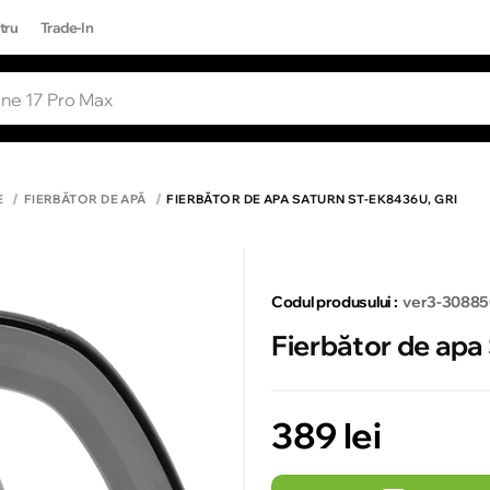
tru
Trade-In
RI POPULARE
Toate rezultatele căutării [0 de produse
ONE 17 PRO MAX
E
FIERBĂTOR DE APĂ
FIERBĂTOR DE APA SATURN ST-EK8436U, GRI
Codul produsului :
ver3-30885
Fierbător de apa
389 lei