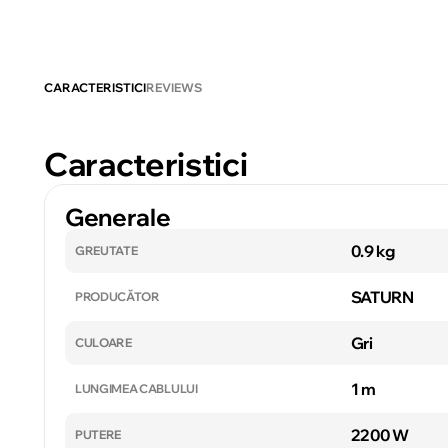
CARACTERISTICI
REVIEWS
Caracteristici
Generale
0.9 kg
GREUTATE
SATURN
PRODUCĂTOR
Gri
CULOARE
1 m
LUNGIMEA CABLULUI
2200 W
PUTERE