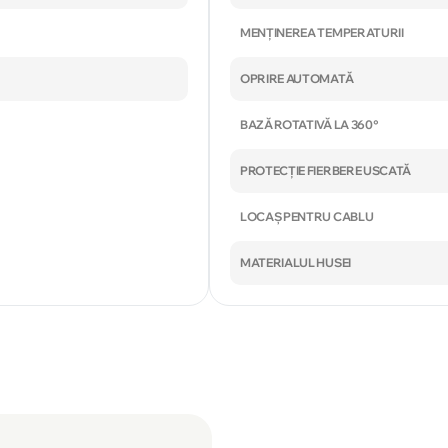
MENȚINEREA TEMPERATURII
OPRIRE AUTOMATĂ
BAZĂ ROTATIVĂ LA 360°
PROTECȚIE FIERBERE USCATĂ
LOCAȘ PENTRU CABLU
MATERIALUL HUSEI