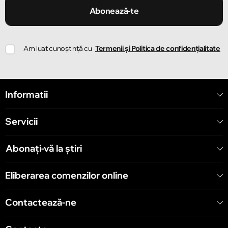
Strada Ion Creangă 47/1
Abonează-te
Chișinău
Am luat cunoștință cu
Termenii și Politica de confidențialitate
Strada Ion Creangă 78
Chișinău
Informatii
Strada Mitropolit Varlaam 58
Servicii
Chișinău
Șoseaua Hînceşti 60/4
Abonați-vă la știri
Chișinău
Eliberarea comenzilor online
Bulevardul Decebal 139
Contactează-ne