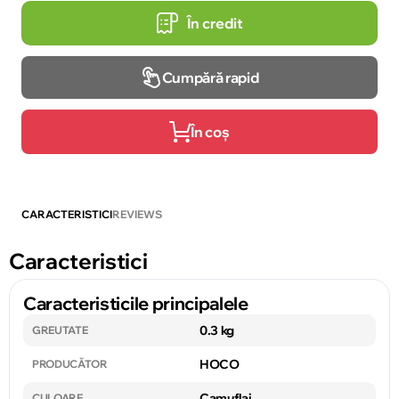
În credit
Cumpără rapid
În coș
CARACTERISTICI
REVIEWS
Caracteristici
Caracteristicile principalele
0.3 kg
GREUTATE
HOCO
PRODUCĂTOR
Camuflaj
CULOARE