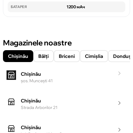
1200 мАч
БАТАРЕЯ
Magazinele noastre
Chișinău
Bălți
Briceni
Cimișlia
Donduşe
Chișinău
şos. Munceşti 41
Chișinău
Strada Arborilor 21
Chișinău