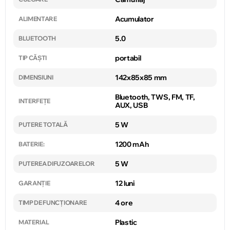
Acumulator
ALIMENTARE
5.0
BLUETOOTH
portabil
TIP CĂȘTI
142x85x85 mm
DIMENSIUNI
Bluetooth, TWS, FM, TF,
INTERFEȚE
AUX, USB
5 W
PUTERE TOTALĂ
1200 mAh
BATERIE:
5 W
PUTEREA DIFUZOARELOR
12 luni
GARANȚIE
4 ore
TIMP DE FUNCȚIONARE
Plastic
MATERIAL