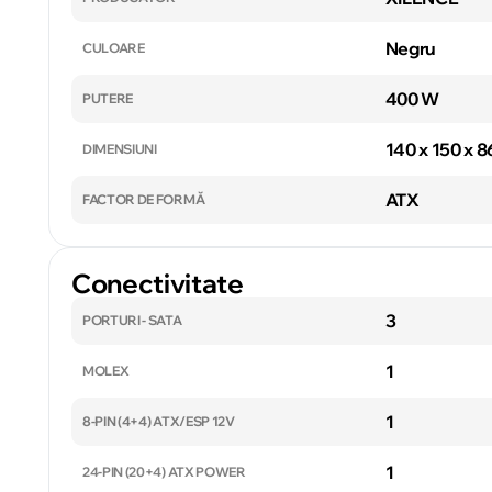
Negru
CULOARE
400 W
PUTERE
140 x 150 x 
DIMENSIUNI
ATX
FACTOR DE FORMĂ
Conectivitate
3
PORTURI - SATA
1
MOLEX
1
8-PIN (4+4) ATX/ESP 12V
1
24-PIN (20+4) ATX POWER