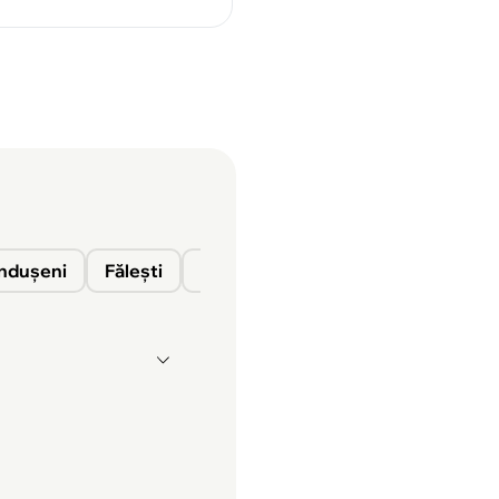
nduşeni
Fălești
Florești
Glodeni
Ocnița