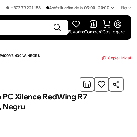
Ro
+373 79 221 188
Astăzi lucrăm de la: 09:00 - 20:00
Favorite
Compară
Coș
Logare
]
P400R7, 400 W, NEGRU
Copie Link-ul
e PC Xilence RedWing R7
, Negru