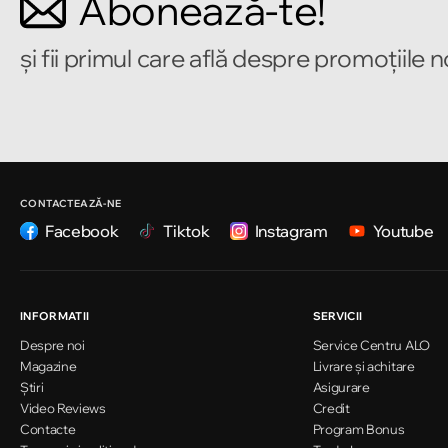
Abonează-te!
Strada Alecu Russo 1
și fii primul care află despre promoțiile 
Chișinău
Strada Pușkin 32
Chișinău
Strada Ion Creangă 47/1
CONTACTEAZĂ-NE
Facebook
Tiktok
Instagram
Youtube
Chișinău
Strada Ion Creangă 78
INFORMATII
SERVICII
Despre noi
Service Centru ALO
Chișinău
Magazine
Livrare și achitare
Strada Mitropolit Varlaam 58
Știri
Asigurare
Video Reviews
Credit
Contacte
Program Bonus