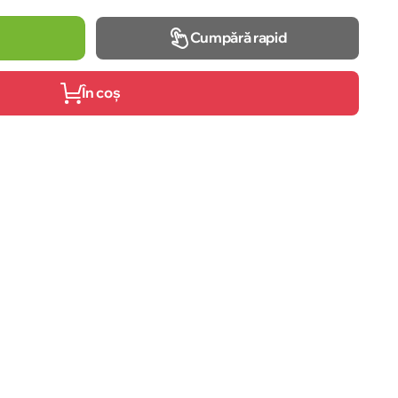
Cumpără rapid
În coș