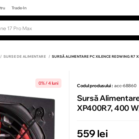
tru
Trade-In
RI POPULARE
Toate rezultatele căutării [0 de produse
ONE 17 PRO MAX
SURSE DE ALIMENTARE
SURSĂ ALIMENTARE PC XILENCE REDWING R7 X
0% / 4 luni
Codul produsului :
acc-68860
Sursă Alimentar
XP400R7, 400 W
559 lei