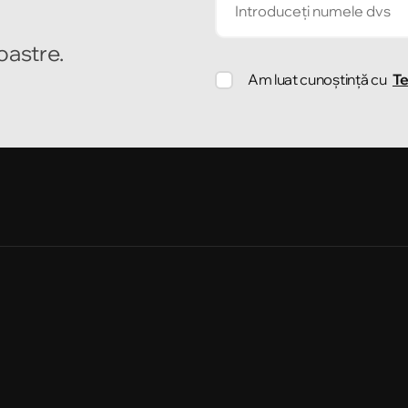
noastre.
Am luat cunoștință cu
Te