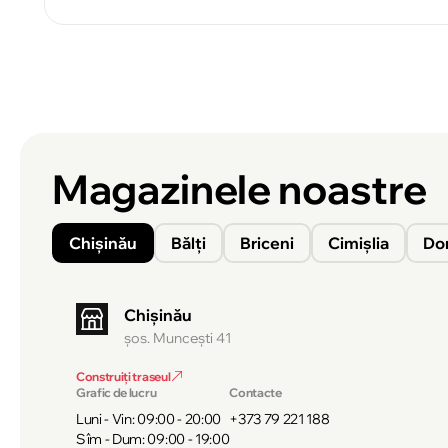
Magazinele noastre
Chișinău
Bălți
Briceni
Cimișlia
Do
Chișinău
şos. Munceşti 41
Construiți traseul
Grafic de lucru
Contacte
Luni - Vin: 09:00 - 20:00
+373 79 221 188
Sîm - Dum: 09:00 - 19:00