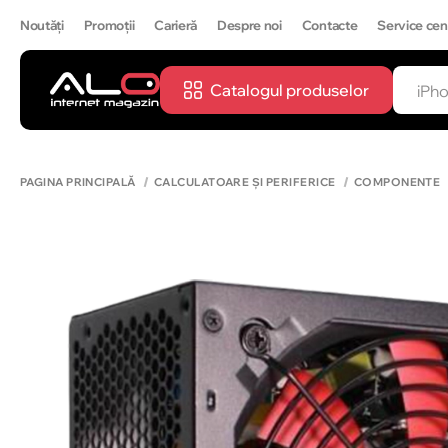
Noutăți
Promoții
Carieră
Despre noi
Contacte
Service cen
Catalogul produselor
CĂUTĂ
IPH
PAGINA PRINCIPALĂ
CALCULATOARE ȘI PERIFERICE
COMPONENTE