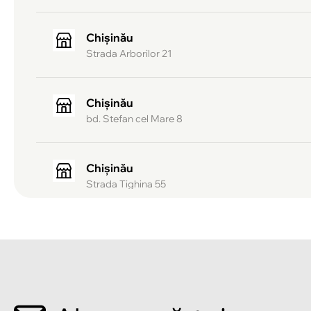
Chișinău
Strada Arborilor 21
Chișinău
bd. Stefan cel Mare 8
Chișinău
Strada Tighina 55
Chișinău
Bulevardul Mircea cel Bătrîn 2
Chișinău