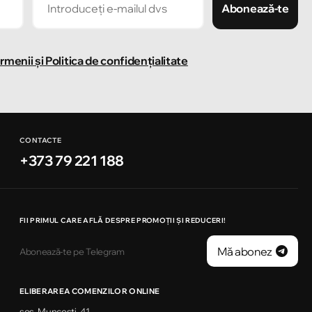
Abonează-te
rmenii și Politica de confidențialitate
CONTACTE
+373 79 221 188
FII PRIMUL CARE AFLĂ DESPRE PROMOȚII ȘI REDUCERI!
Mă abonez
Abonează-te pe Telegram
ELIBERAREA COMENZILOR ONLINE
șos. Muncești, 41