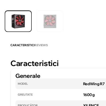
CARACTERISTICI
REVIEWS
Caracteristici
Generale
RedWing R7
MODEL
1600 g
GREUTATE
XILENCE
PRODUCĂTOR