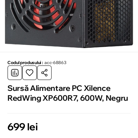
Codul produsului :
acc-68863
Sursă Alimentare PC Xilence
RedWing XP600R7, 600W, Negru
699 lei