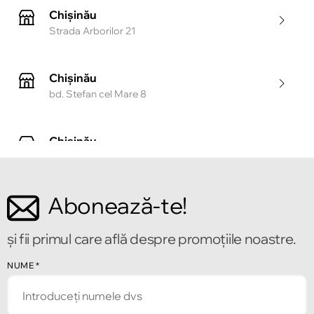
Chișinău
Strada Arborilor 21
Chișinău
bd. Stefan cel Mare 8
Chișinău
Strada Tighina 55
Abonează-te!
Chișinău
Bulevardul Mircea cel Bătrîn 2
și fii primul care află despre promoțiile noastre.
Chișinău
NUME
*
Strada Alecu Russo 1