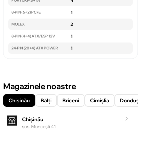
4
PORTURI - SATA
1
8-PIN (6+2) PCI-E
2
MOLEX
1
8-PIN (4+4) ATX/ESP 12V
1
24-PIN (20+4) ATX POWER
Magazinele noastre
Chișinău
Bălți
Briceni
Cimișlia
Donduşe
Chișinău
şos. Munceşti 41