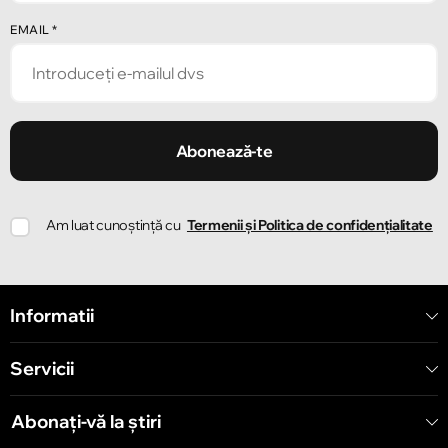
Chișinău
EMAIL
*
Strada Pușkin 32
Chișinău
Strada Ion Creangă 47/1
Abonează-te
Chișinău
Am luat cunoștință cu
Termenii și Politica de confidențialitate
Strada Ion Creangă 78
Chișinău
Informatii
Strada Mitropolit Varlaam 58
Servicii
Chișinău
Șoseaua Hînceşti 60/4
Abonați-vă la știri