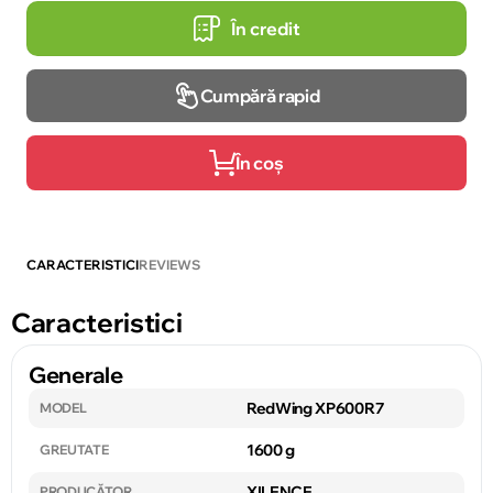
În credit
Cumpără rapid
În coș
CARACTERISTICI
REVIEWS
Caracteristici
Generale
RedWing XP600R7
MODEL
1600 g
GREUTATE
XILENCE
PRODUCĂTOR