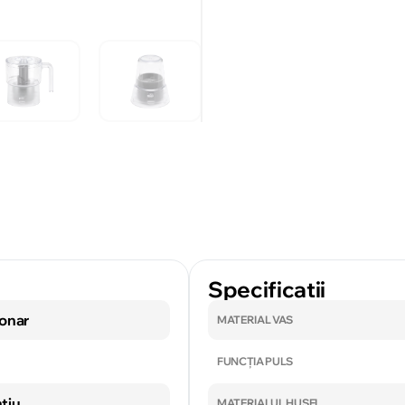
Specificatii
ionar
MATERIAL VAS
FUNCȚIA PULS
tiu
MATERIALUL HUSEI