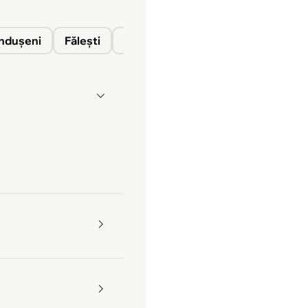
nduşeni
Fălești
Florești
Glodeni
Ocnița