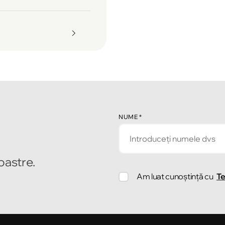
NUME
*
noastre.
Am luat cunoștință cu
Te