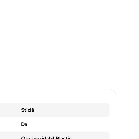
Sticlă
Da
Oțel inoxidabil, Plastic