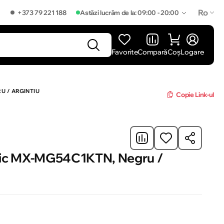
Ro
+373 79 221 188
Astăzi lucrăm de la: 09:00 - 20:00
Favorite
Compară
Coș
Logare
]
U / ARGINTIU
Copie Link-ul
nic MX-MG54C1KTN, Negru /