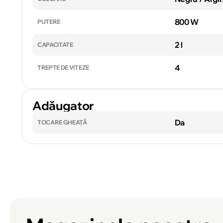
800 W
PUTERE
2 l
CAPACITATE
4
TREPTE DE VITEZE
Adăugator
Da
TOCARE GHEAȚĂ