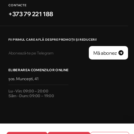
CONTACTE
+373 79 221 188
FII PRIMUL CARE AFLĂ DESPRE PROMOȚII ȘI REDUCERI!
Mă abonez
Abonează-te pe Telegram
ELIBERAREA COMENZILOR ONLINE
șos. Muncești, 41
Lu - Vin: 09:00 – 20:00
Sâm - Dum: 09:00 – 19:00