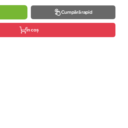
Cumpără rapid
În coș