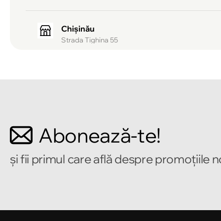
Chișinău
Strada Tighina 55
Chișinău
Bulevardul Mircea cel Bătrîn 2
Chișinău
Abonează-te!
Strada Alecu Russo 1
și fii primul care află despre promoțiile 
Chișinău
Strada Pușkin 32
Chișinău