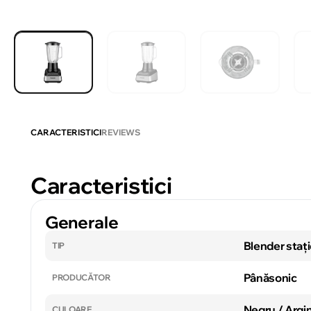
CARACTERISTICI
REVIEWS
Caracteristici
Generale
Blender staț
TIP
Pânăsonic
PRODUCĂTOR
Negru / Argin
CULOARE