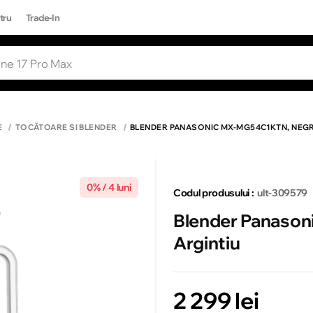
tru
Trade-In
RI POPULARE
Toate rezultatele căutării [0 de produse
ONE 17 PRO MAX
E
TOCĂTOARE SI BLENDER
BLENDER PANASONIC MX-MG54C1KTN, NEGR
0% / 4 luni
Codul produsului :
ult-309579
Blender Panaso
Argintiu
2 299 lei