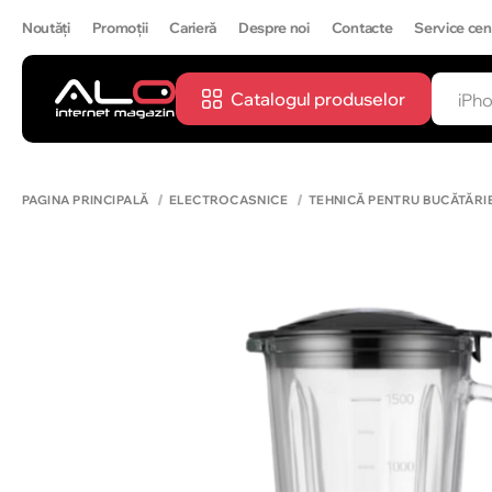
Noutăți
Promoții
Carieră
Despre noi
Contacte
Service cen
Catalogul produselor
CĂUTĂ
IPH
PAGINA PRINCIPALĂ
ELECTROCASNICE
TEHNICĂ PENTRU BUCĂTĂRI