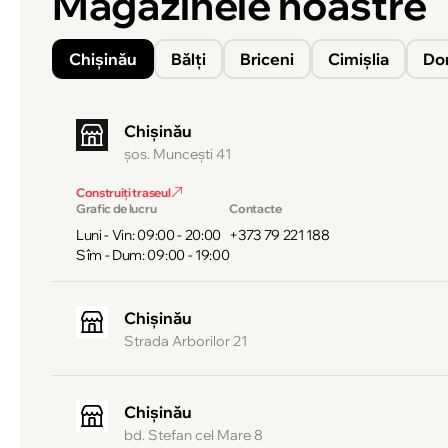
Magazinele noastre
Chișinău
Bălți
Briceni
Cimișlia
Do
Chișinău
şos. Munceşti 41
Construiți traseul
Grafic de lucru
Contacte
Luni - Vin: 09:00 - 20:00
+373 79 221 188
Sîm - Dum: 09:00 - 19:00
Chișinău
Strada Arborilor 21
Chișinău
bd. Stefan cel Mare 8