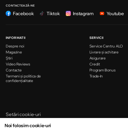
Strada Ion Creangă 47/1
CONTACTEAZĂ-NE
Facebook
Tiktok
Instagram
Youtube
Chișinău
Strada Ion Creangă 78
INFORMATII
SERVICII
Despre noi
Service Centru ALO
Chișinău
Magazine
Livrare și achitare
Strada Mitropolit Varlaam 58
Știri
Asigurare
Video Reviews
Credit
Contacte
Program Bonus
Termeni și politica de
Chișinău
Trade-In
confidențialitate
Șoseaua Hînceşti 60/4
Chișinău
Bulevardul Decebal 139
Setări cookie-uri
Politica de cookie-uri
Noi folosim cookie-uri