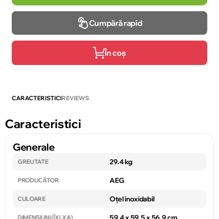
Cumpără rapid
În coș
CARACTERISTICI
REVIEWS
Caracteristici
Generale
29.4 kg
GREUTATE
AEG
PRODUCĂTOR
Oțel inoxidabil
CULOARE
59.4 x 59.5 x 56.9 cm
DIMENSIUNI (ÎXLXA)