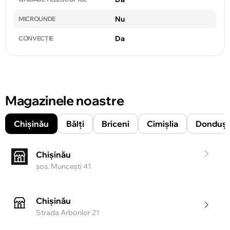
Nu
MICROUNDE
Da
CONVECȚIE
Magazinele noastre
Chișinău
Bălți
Briceni
Cimișlia
Donduşe
Chișinău
şos. Munceşti 41
Chișinău
Strada Arborilor 21