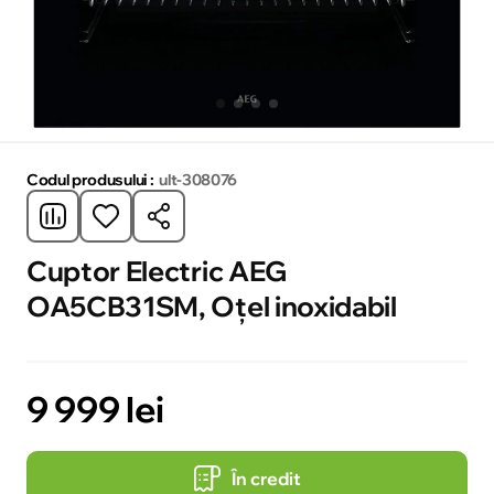
Codul produsului :
ult-308076
Cuptor Electric AEG
OA5CB31SM, Oțel inoxidabil
9 999 lei
În credit