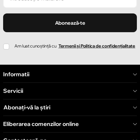
Chișinău
Strada Ion Creangă 47/1
Abonează-te
Chișinău
Am luat cunoștință cu
Termenii și Politica de confidențialitate
Strada Ion Creangă 78
Chișinău
Informatii
Strada Mitropolit Varlaam 58
Servicii
Chișinău
Șoseaua Hînceşti 60/4
Abonați-vă la știri
Chișinău
Eliberarea comenzilor online
Bulevardul Decebal 139