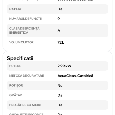
Da
DISPLAY
9
NUMĂRUL DE FUNCȚII
CLASA DE EFICIENȚĂ
A
ENERGETICĂ
72 L
VOLUM CUPTOR
Specificatii
2.99 kW
PUTERE
AquaClean, Catalitică
METODA DE CURĂȚARE
Nu
ROTIȘOR
Da
GRĂTAR
Da
PREGĂTIRE CU ABURI
Da
GHIDAJE TELESCOPICE