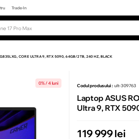
tru
Trade-In
RI POPULARE
Toate rezultatele căutării [0 de produse
ONE 17 PRO MAX
835LXG, CORE ULTRA 9, RTX 5090, 64GB/2TB, 240 HZ, BLACK
0% / 4 luni
Codul produsului :
ult-309763
Laptop ASUS RO
Ultra 9, RTX 509
119 999 lei