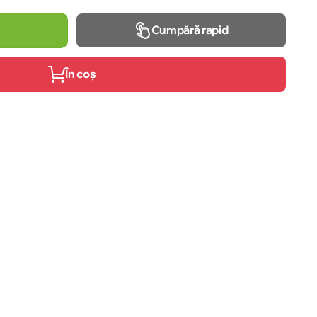
Cumpără rapid
În coș