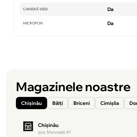
Da
CAMERĂ WEB
Da
MICROFON
Magazinele noastre
Chișinău
Bălți
Briceni
Cimișlia
Do
Chișinău
şos. Munceşti 41