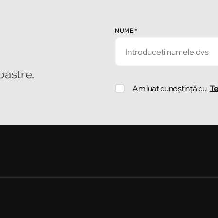
NUME
*
noastre.
Am luat cunoștință cu
Te