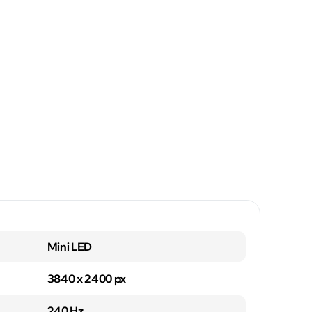
Mini LED
3840 x 2400 px
240 Hz