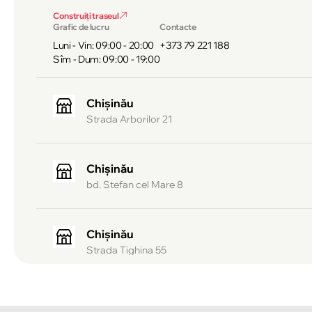
Construiți traseul
Grafic de lucru
Contacte
Luni - Vin: 09:00 - 20:00
+373 79 221 188
Sîm - Dum: 09:00 - 19:00
Chișinău
Strada Arborilor 21
Chișinău
bd. Stefan cel Mare 8
Chișinău
Strada Tighina 55
Chișinău