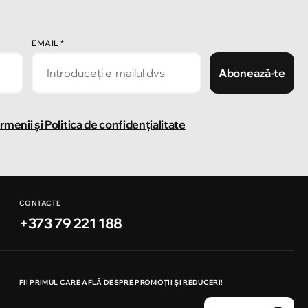
EMAIL
*
Abonează-te
rmenii și Politica de confidențialitate
CONTACTE
+373 79 221 188
FII PRIMUL CARE AFLĂ DESPRE PROMOȚII ȘI REDUCERI!