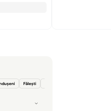
nduşeni
Fălești
Florești
Glodeni
Ocnița