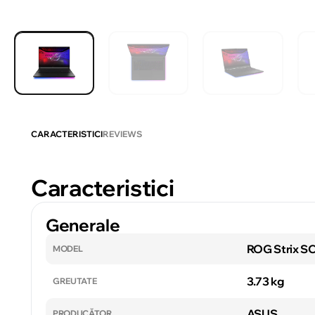
CARACTERISTICI
REVIEWS
Caracteristici
Generale
ROG Strix S
MODEL
3.73 kg
GREUTATE
ASUS
PRODUCĂTOR