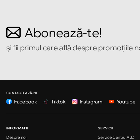
Bulevardul Mircea cel Bătrîn 2
Chișinău
Abonează-te!
Strada Alecu Russo 1
și fii primul care află despre promoțiile 
Chișinău
Strada Pușkin 32
Chișinău
Strada Ion Creangă 47/1
CONTACTEAZĂ-NE
Facebook
Tiktok
Instagram
Youtube
Chișinău
Strada Ion Creangă 78
INFORMATII
SERVICII
Despre noi
Service Centru ALO