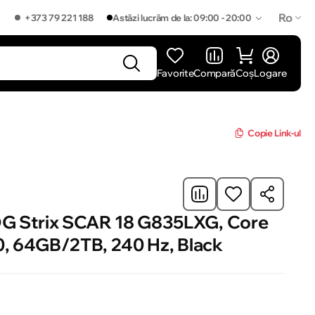
Ro
+373 79 221 188
Astăzi lucrăm de la: 09:00 - 20:00
Favorite
Compară
Coș
Logare
]
Copie Link-ul
G Strix SCAR 18 G835LXG, Core
0, 64GB/2TB, 240 Hz, Black