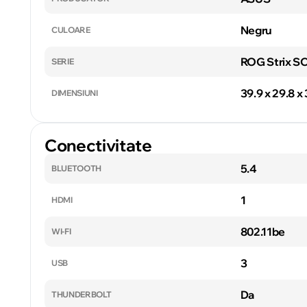
Negru
CULOARE
ROG Strix S
SERIE
39.9 x 29.8 x
DIMENSIUNI
Conectivitate
5.4
BLUETOOTH
1
HDMI
802.11be
WI-FI
3
USB
Da
THUNDERBOLT