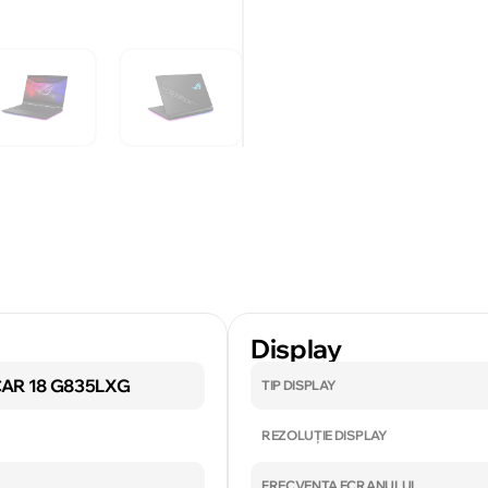
Display
CAR 18 G835LXG
TIP DISPLAY
REZOLUȚIE DISPLAY
FRECVENȚA ECRANULUI