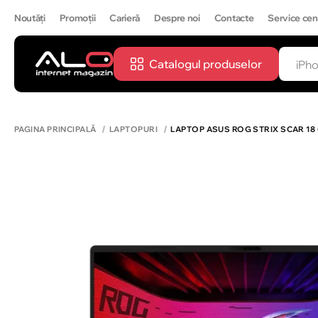
Noutăți
Promoții
Carieră
Despre noi
Contacte
Service cen
Catalogul produselor
CĂUTĂ
IPH
PAGINA PRINCIPALĂ
LAPTOPURI
LAPTOP ASUS ROG STRIX SCAR 18 G