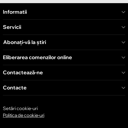
Chișinău
Informatii
Strada Mitropolit Varlaam 58
Servicii
Chișinău
Șoseaua Hînceşti 60/4
Abonați-vă la știri
Chișinău
Eliberarea comenzilor online
Bulevardul Decebal 139
Contactează-ne
Contacte
Setări cookie-uri
Politica de cookie-uri