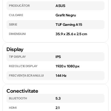
ASUS
PRODUCĂTOR
Grafit Negru
CULOARE
TUF Gaming A15
SERIE
35.9 x 25.6 x 2.5 cm
DIMENSIUNI
Display
IPS
TIP DISPLAY
1920 x 1080 px
REZOLUȚIE DISPLAY
144 Hz
FRECVENȚA ECRANULUI
Conectivitate
5.3
BLUETOOTH
2.1
HDMI