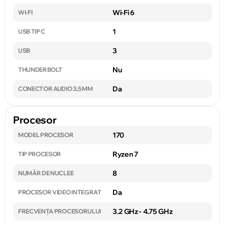
Wi-Fi 6
WI-FI
1
USB TIP C
3
USB
Nu
THUNDERBOLT
Da
CONECTOR AUDIO 3,5 MM
Procesor
170
MODEL PROCESOR
Ryzen 7
TIP PROCESOR
8
NUMĂR DE NUCLEE
Da
PROCESOR VIDEO INTEGRAT
3.2 GHz - 4.75 GHz
FRECVENȚA PROCESORULUI