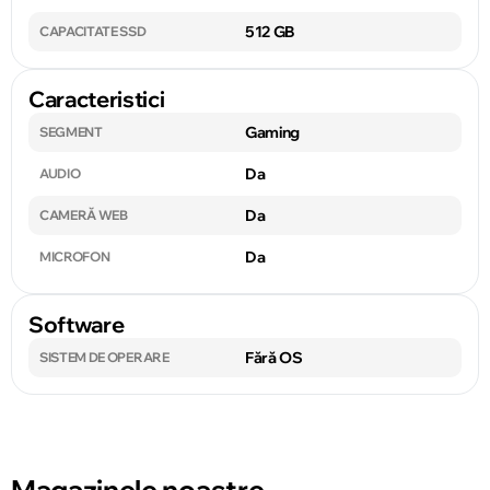
512 GB
CAPACITATE SSD
Caracteristici
Gaming
SEGMENT
Da
AUDIO
Da
CAMERĂ WEB
Da
MICROFON
Software
Fără OS
SISTEM DE OPERARE
Magazinele noastre