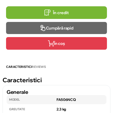
În credit
Cumpără rapid
În coș
CARACTERISTICI
REVIEWS
Caracteristici
Generale
FA506NCQ
MODEL
2.3 kg
GREUTATE