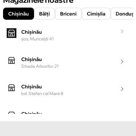
Chișinău
Bălți
Briceni
Cimișlia
Donduşe
Chișinău
şos. Munceşti 41
Chișinău
Strada Arborilor 21
Chișinău
bd. Stefan cel Mare 8
Chișinău
Strada Tighina 55