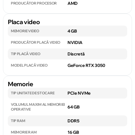
AMD
PRODUCĂTOR PROCESOR
Placa video
4 GB
MEMORIE VIDEO
NVIDIA
PRODUCĂTOR PLACĂ VIDEO
Discretă
TIP PLACĂ VIDEO
GeForce RTX 3050
MODEL PLACĂ VIDEO
Memorie
PCIe NVMe
TIP UNITATE DE STOCARE
VOLUMUL MAXIM AL MEMORIEI
64 GB
OPERATIVE
DDR5
TIP RAM
16 GB
MEMORIE RAM