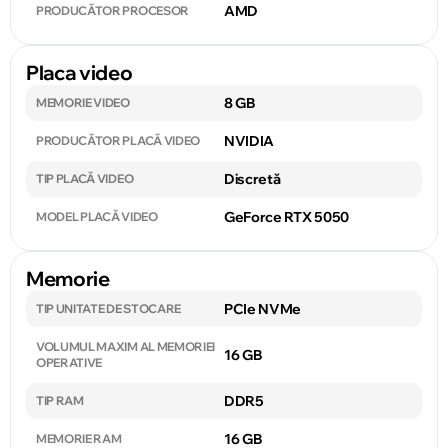
AMD
PRODUCĂTOR PROCESOR
Placa video
8 GB
MEMORIE VIDEO
NVIDIA
PRODUCĂTOR PLACĂ VIDEO
Discretă
TIP PLACĂ VIDEO
GeForce RTX 5050
MODEL PLACĂ VIDEO
Memorie
PCIe NVMe
TIP UNITATE DE STOCARE
VOLUMUL MAXIM AL MEMORIEI
16 GB
OPERATIVE
DDR5
TIP RAM
16 GB
MEMORIE RAM