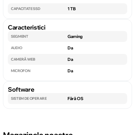
1 TB
CAPACITATE SSD
Caracteristici
Gaming
SEGMENT
Da
AUDIO
Da
CAMERĂ WEB
Da
MICROFON
Software
Fără OS
SISTEM DE OPERARE
Magazinele noastre