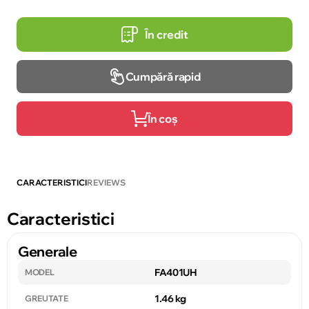
În credit
Cumpără rapid
În coș
CARACTERISTICI
REVIEWS
Caracteristici
Generale
FA401UH
MODEL
1.46 kg
GREUTATE