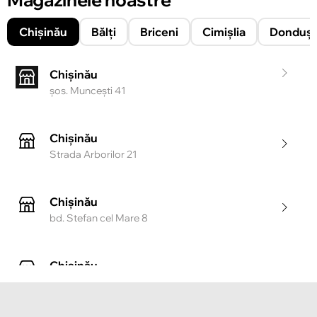
Chișinău
Bălți
Briceni
Cimișlia
Donduşe
Chișinău
şos. Munceşti 41
Chișinău
Strada Arborilor 21
Chișinău
bd. Stefan cel Mare 8
Chișinău
Strada Tighina 55