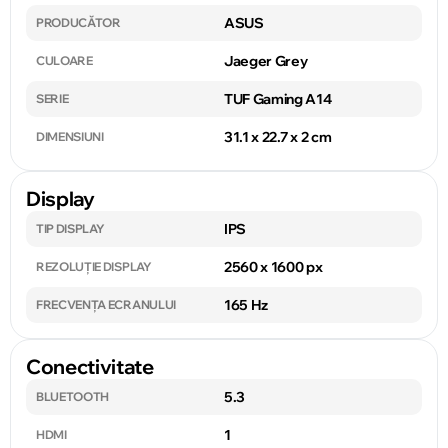
ASUS
PRODUCĂTOR
Jaeger Grey
CULOARE
TUF Gaming A14
SERIE
31.1 x 22.7 x 2 cm
DIMENSIUNI
Display
IPS
TIP DISPLAY
2560 x 1600 px
REZOLUȚIE DISPLAY
165 Hz
FRECVENȚA ECRANULUI
Conectivitate
5.3
BLUETOOTH
1
HDMI