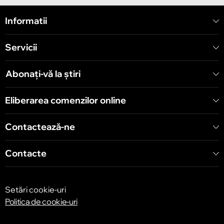
Chișinău
Informatii
Strada Mitropolit Varlaam 58
Servicii
Chișinău
Șoseaua Hînceşti 60/4
Abonați-vă la știri
Chișinău
Eliberarea comenzilor online
Bulevardul Decebal 139
Contactează-ne
Contacte
Setări cookie-uri
Politica de cookie-uri