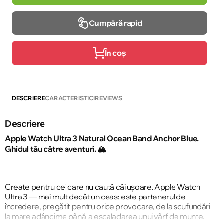
Cumpără rapid
În coș
DESCRIERE
CARACTERISTICI
REVIEWS
Descriere
Apple Watch Ultra 3 Natural Ocean Band Anchor Blue.
Ghidul tău către aventuri. 🏔️
Create pentru cei care nu caută căi ușoare. Apple Watch
Ultra 3 — mai mult decât un ceas: este partenerul de
încredere, pregătit pentru orice provocare, de la scufundări
la mare adâncime până la escaladarea unui vârf de munte.