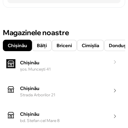
Magazinele noastre
Chișinău
Bălți
Briceni
Cimișlia
Donduşe
Chișinău
şos. Munceşti 41
Chișinău
Strada Arborilor 21
Chișinău
bd. Stefan cel Mare 8