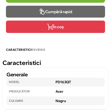
Cumpără rapid
În coș
CARACTERISTICI
REVIEWS
Caracteristici
Generale
PD163QT
MODEL
Acer
PRODUCĂTOR
Negru
CULOARE