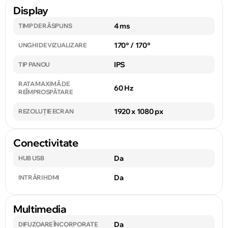
Display
4 ms
TIMP DE RĂSPUNS
170° / 170°
UNGHI DE VIZUALIZARE
IPS
TIP PANOU
RATA MAXIMĂ DE
60 Hz
REÎMPROSPĂTARE
1920 x 1080 px
REZOLUȚIE ECRAN
Conectivitate
Da
HUB USB
Da
INTRĂRI HDMI
Multimedia
Da
DIFUZOARE ÎNCORPORATE