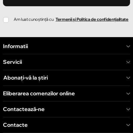
Chișinău
Am luat cunoștință cu
Termenii și Politica de confidențialitate
Strada Ion Creangă 78
Chișinău
Informatii
Strada Mitropolit Varlaam 58
Servicii
Chișinău
Șoseaua Hînceşti 60/4
Abonați-vă la știri
Chișinău
Eliberarea comenzilor online
Bulevardul Decebal 139
Contactează-ne
Contacte