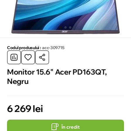
Codul produsului :
acc-309715
Monitor 15.6" Acer PD163QT,
Negru
6 269 lei
În credit