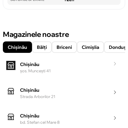
Magazinele noastre
Chișinău
Bălți
Briceni
Cimișlia
Donduşe
Chișinău
şos. Munceşti 41
Chișinău
Strada Arborilor 21
Chișinău
bd. Stefan cel Mare 8