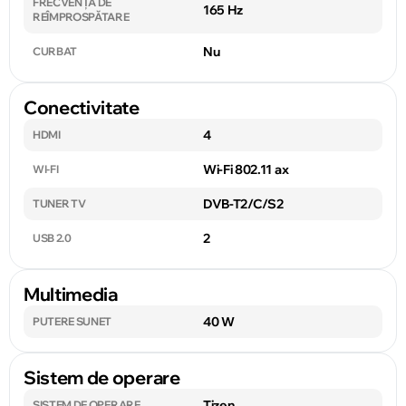
FRECVENȚA DE
165 Hz
REÎMPROSPĂTARE
Nu
CURBAT
Conectivitate
4
HDMI
Wi-Fi 802.11 ax
WI-FI
DVB-T2/C/S2
TUNER TV
2
USB 2.0
Multimedia
40 W
PUTERE SUNET
Sistem de operare
Tizen
SISTEM DE OPERARE