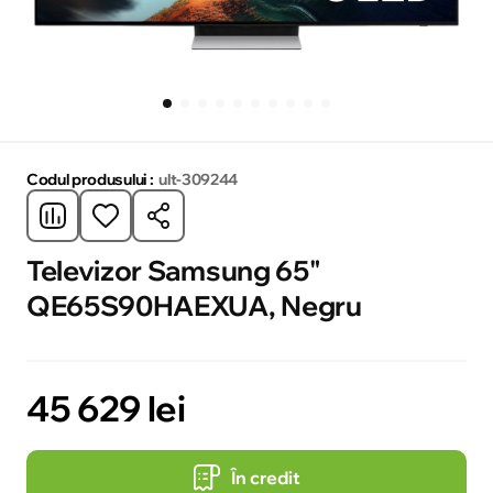
Codul produsului :
ult-309244
Televizor Samsung 65"
QE65S90HAEXUA, Negru
45 629 lei
În credit