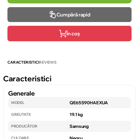
Cumpără rapid
În coș
CARACTERISTICI
REVIEWS
Caracteristici
Generale
QE65S90HAEXUA
MODEL
19.1 kg
GREUTATE
Samsung
PRODUCĂTOR
Negru
CULOARE