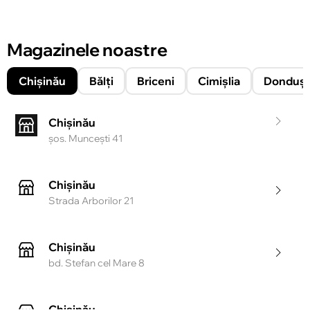
Magazinele noastre
Chișinău
Bălți
Briceni
Cimișlia
Donduşe
Chișinău
şos. Munceşti 41
Chișinău
Strada Arborilor 21
Chișinău
bd. Stefan cel Mare 8
Chișinău