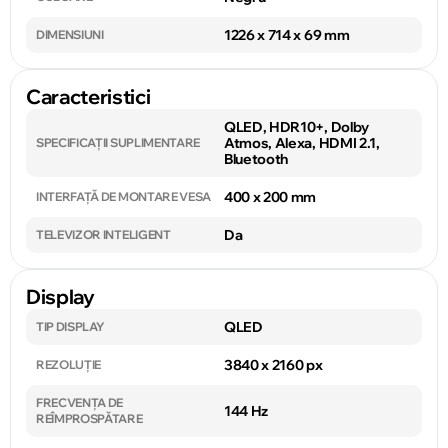
1226 x 714 x 69 mm
DIMENSIUNI
Caracteristici
QLED, HDR10+, Dolby
Atmos, Alexa, HDMI 2.1,
SPECIFICAȚII SUPLIMENTARE
Bluetooth
400 x 200 mm
INTERFAȚĂ DE MONTARE VESA
Da
TELEVIZOR INTELIGENT
Display
QLED
TIP DISPLAY
3840 x 2160 px
REZOLUȚIE
FRECVENȚA DE
144 Hz
REÎMPROSPĂTARE