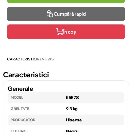
Cumpără rapid
În coș
CARACTERISTICI
REVIEWS
Caracteristici
Generale
55E7S
MODEL
9.3 kg
GREUTATE
Hisense
PRODUCĂTOR
Negru
CULOARE