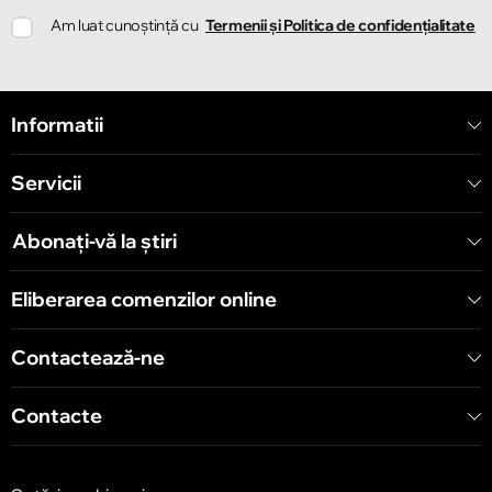
Chișinău
Am luat cunoștință cu
Termenii și Politica de confidențialitate
Strada Ion Creangă 78
Chișinău
Informatii
Strada Mitropolit Varlaam 58
Servicii
Chișinău
Șoseaua Hînceşti 60/4
Abonați-vă la știri
Chișinău
Eliberarea comenzilor online
Bulevardul Decebal 139
Contactează-ne
Contacte