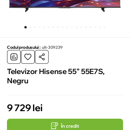
Codul produsului :
ult-309239
Televizor Hisense 55" 55E7S,
Negru
9 729 lei
În credit