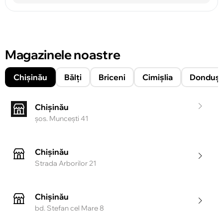
Magazinele noastre
Chișinău
Bălți
Briceni
Cimișlia
Donduşe
Chișinău
şos. Munceşti 41
Chișinău
Strada Arborilor 21
Chișinău
bd. Stefan cel Mare 8