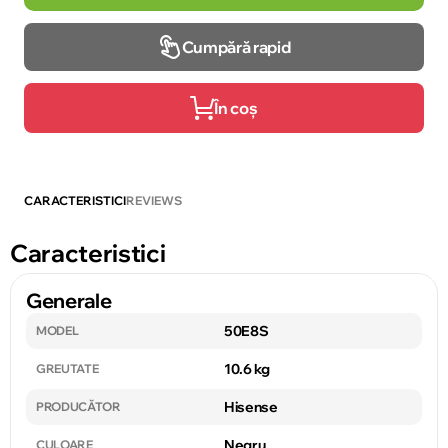
Cumpără rapid
În coș
CARACTERISTICI
REVIEWS
Caracteristici
Generale
50E8S
MODEL
10.6 kg
GREUTATE
Hisense
PRODUCĂTOR
Negru
CULOARE