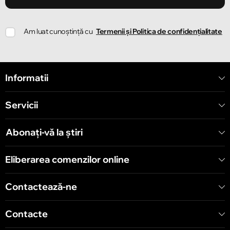
Chișinău
Am luat cunoștință cu
Termenii și Politica de confidențialitate
Strada Ion Creangă 78
Chișinău
Informatii
Strada Mitropolit Varlaam 58
Servicii
Chișinău
Șoseaua Hînceşti 60/4
Abonați-vă la știri
Chișinău
Eliberarea comenzilor online
Bulevardul Decebal 139
Contactează-ne
Contacte