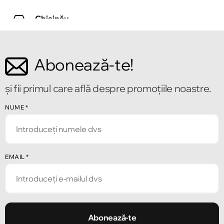
Chișinău
Strada Tighina 55
Abonează-te!
Chișinău
Bulevardul Mircea cel Bătrîn 2
și fii primul care află despre promoțiile noastre.
Chișinău
NUME
*
Strada Alecu Russo 1
Chișinău
EMAIL
*
Strada Pușkin 32
Chișinău
Strada Ion Creangă 47/1
Abonează-te