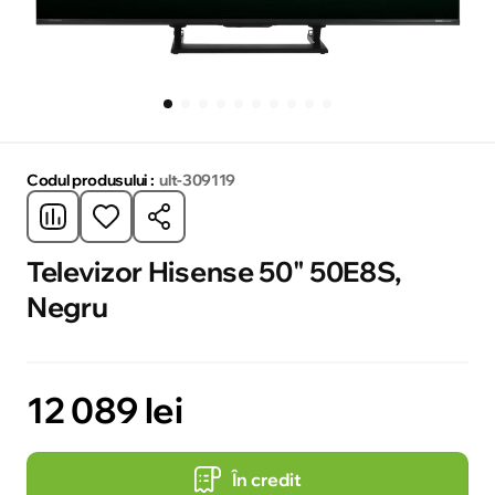
Codul produsului :
ult-309119
Televizor Hisense 50" 50E8S,
Negru
12 089 lei
În credit