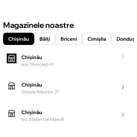
Magazinele noastre
Chișinău
Bălți
Briceni
Cimișlia
Donduşe
Chișinău
şos. Munceşti 41
Chișinău
Strada Arborilor 21
Chișinău
bd. Stefan cel Mare 8