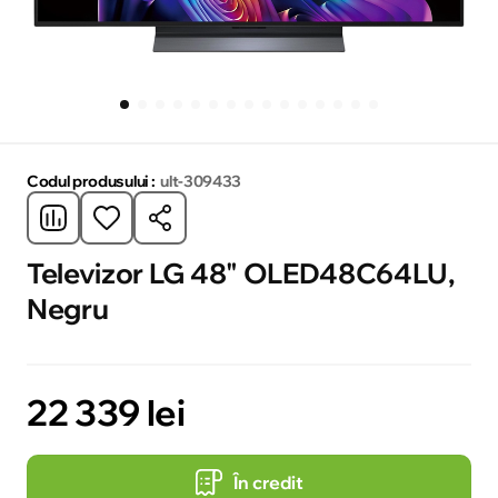
Codul produsului :
ult-309433
Televizor LG 48" OLED48C64LU,
Negru
22 339 lei
În credit