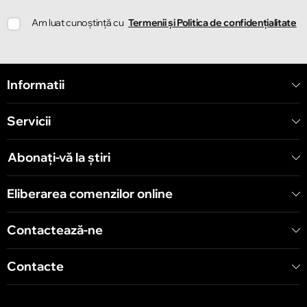
Chișinău
Am luat cunoștință cu
Termenii și Politica de confidențialitate
Strada Ion Creangă 78
Chișinău
Informatii
Strada Mitropolit Varlaam 58
Servicii
Chișinău
Șoseaua Hînceşti 60/4
Abonați-vă la știri
Chișinău
Eliberarea comenzilor online
Bulevardul Decebal 139
Contactează-ne
Contacte