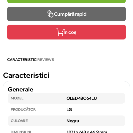
Cumpără rapid
În coș
CARACTERISTICI
REVIEWS
Caracteristici
Generale
OLED48C64LU
MODEL
LG
PRODUCĂTOR
Negru
CULOARE
1071 x 618 x 46.9 mm
DIMENSIUNI