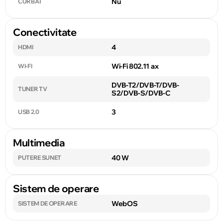
Nu
CURBAT
Conectivitate
4
HDMI
Wi-Fi 802.11 ax
WI-FI
DVB-T2/DVB-T/DVB-
TUNER TV
S2/DVB-S/DVB-C
3
USB 2.0
Multimedia
40 W
PUTERE SUNET
Sistem de operare
WebOS
SISTEM DE OPERARE