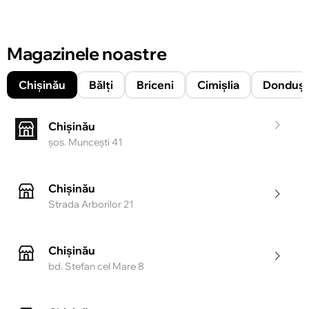
Magazinele noastre
Chișinău
Bălți
Briceni
Cimișlia
Donduşe
Chișinău
şos. Munceşti 41
Chișinău
Strada Arborilor 21
Chișinău
bd. Stefan cel Mare 8