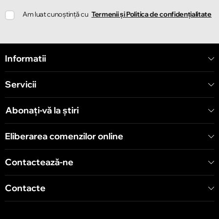
Chișinău
Am luat cunoștință cu
Termenii și Politica de confidențialitate
Strada Ion Creangă 78
Chișinău
Informatii
Strada Mitropolit Varlaam 58
Servicii
Chișinău
Șoseaua Hînceşti 60/4
Abonați-vă la știri
Chișinău
Eliberarea comenzilor online
Bulevardul Decebal 139
Contactează-ne
Contacte