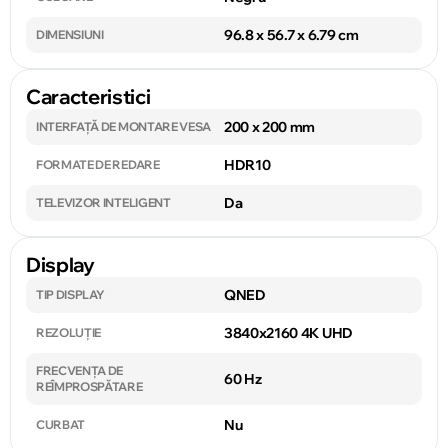
96.8 x 56.7 x 6.79 cm
DIMENSIUNI
Caracteristici
200 x 200 mm
INTERFAȚĂ DE MONTARE VESA
HDR10
FORMATE DE REDARE
Da
TELEVIZOR INTELIGENT
Display
QNED
TIP DISPLAY
3840x2160 4K UHD
REZOLUȚIE
FRECVENȚA DE
60 Hz
REÎMPROSPĂTARE
Nu
CURBAT