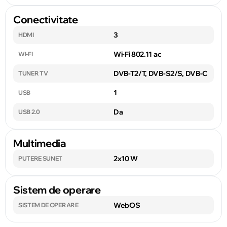
Conectivitate
3
HDMI
Wi-Fi 802.11 ac
WI-FI
DVB-T2/T, DVB-S2/S, DVB-C
TUNER TV
1
USB
Da
USB 2.0
Multimedia
2x10 W
PUTERE SUNET
Sistem de operare
WebOS
SISTEM DE OPERARE