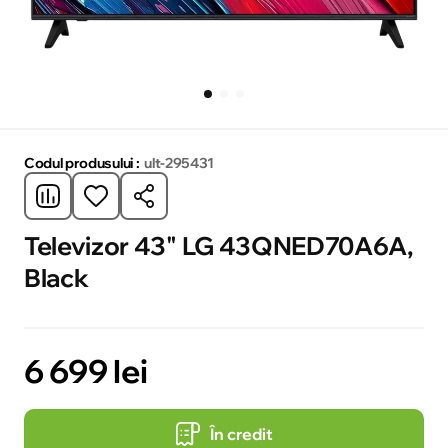
Codul produsului :
ult-295431
Televizor 43" LG 43QNED70A6A,
Black
6 699 lei
În credit