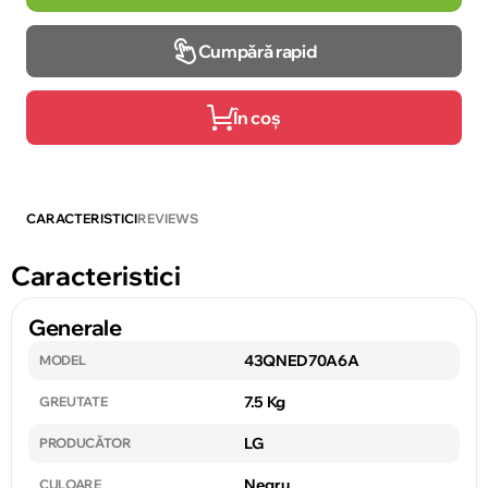
Cumpără rapid
În coș
CARACTERISTICI
REVIEWS
Caracteristici
Generale
43QNED70A6A
MODEL
7.5 Kg
GREUTATE
LG
PRODUCĂTOR
Negru
CULOARE