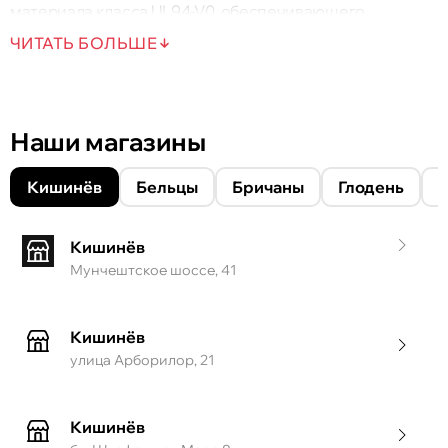
материала класса UL94-V0, обеспечивающего
охлаждение и безопасную и надежную работу.
ЧИТАТЬ БОЛЬШЕ
Наши магазины
Кишинёв
Бельцы
Бричаны
Глодень
Кишинёв
Мунчештское шоссе, 41
Кишинёв
улица Арборилор, 21
Кишинёв