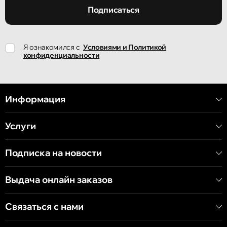
улица Ион Крянгэ, 47/1
Подписаться
Кишинёв
Я ознакомился с
Условиями и Политикой
улица Ион Крянгэ, 78
конфиденциальности
Кишинёв
улица Митрополит Варлаам, 58
Информация
Услуги
Кишинёв
Хынчештское шоссе, 60/4
Подписка на новости
Кишинёв
Выдача онлайн заказов
бульвар Дечебал, 139
Связаться с нами