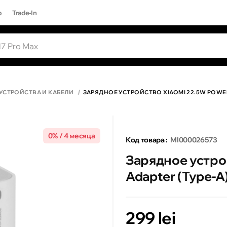
р
Trade-In
ЫЕ ЗАПРОСЫ
Все результаты поиска [0 товаров]
17 PRO MAX
УСТРОЙСТВА И КАБЕЛИ
ЗАРЯДНОЕ УСТРОЙСТВО XIAOMI 22.5W POWER 
0% / 4 месяца
Код товара :
MI000026573
Зарядное устро
Adapter (Type-A
299 lei