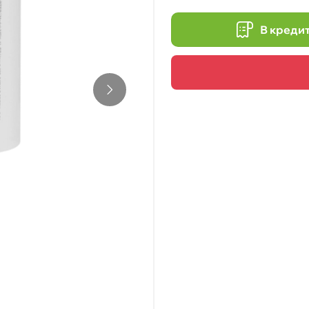
В креди