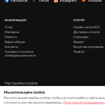
Facebook
Tiktok
Instagram
Youtube
Кишинёв
улица Ион Крянгэ, 78
ИНФОРМАЦИЯ
УСЛУГИ
О нас
Сервис центр ALO
Кишинёв
Магазины
Доставка и оплата
улица Митрополит Варлаам, 58
Новости
Страховка
Видео обзоры
Кредит
Контакты
Бонусная программа
Условия и политика
Кишинёв
Trade-In
конфиденциальности
Хынчештское шоссе, 60/4
Кишинёв
бульвар Дечебал, 139
Настройки cookie
Политика использования cookie
Мы используем cookie
Мы используем файлы cookie, чтобы улучшить работу сайта, ана
© 2013 – 2026 ECOM
отклонить или настроить параметры.
Политика использования 