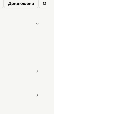
Дондюшени
Окница
Сороки
Фалешты