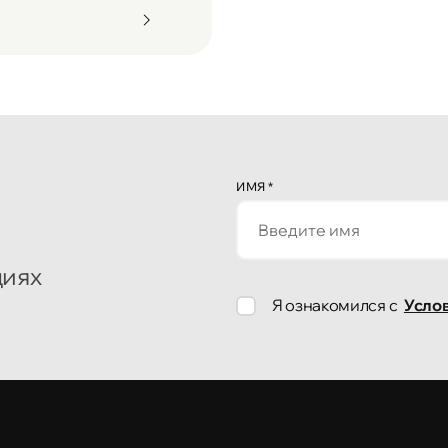
ИМЯ
*
циях
Я ознакомился с
Усло