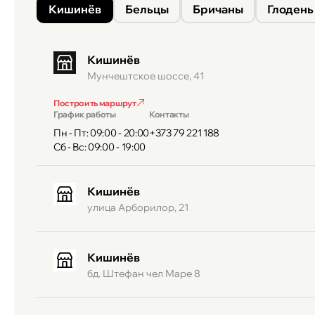
Кишинёв
Бельцы
Бричаны
Глодень
Кишинёв
Мунчештское шоссе, 41
Построить маршрут
График работы
Контакты
Пн - Пт: 09:00 - 20:00
+373 79 221 188
Сб - Вс: 09:00 - 19:00
Кишинёв
улица Арборилор, 21
Кишинёв
бд. Штефан чел Маре 8