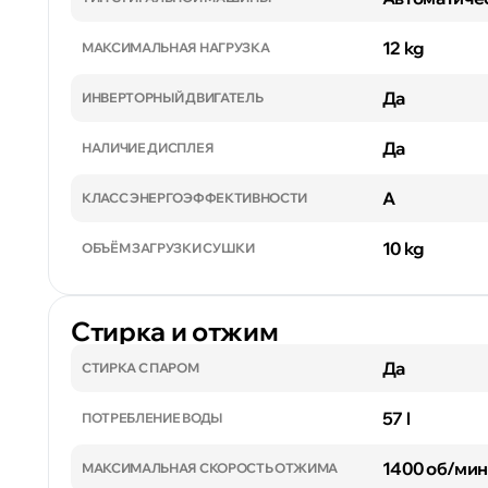
12 kg
МАКСИМАЛЬНАЯ НАГРУЗКА
Да
ИНВЕРТОРНЫЙ ДВИГАТЕЛЬ
Да
НАЛИЧИЕ ДИСПЛЕЯ
A
КЛАСС ЭНЕРГОЭФФЕКТИВНОСТИ
10 kg
ОБЪЁМ ЗАГРУЗКИ СУШКИ
Стирка и отжим
Да
СТИРКА С ПАРОМ
57 l
ПОТРЕБЛЕНИЕ ВОДЫ
1400 об/мин
МАКСИМАЛЬНАЯ СКОРОСТЬ ОТЖИМА