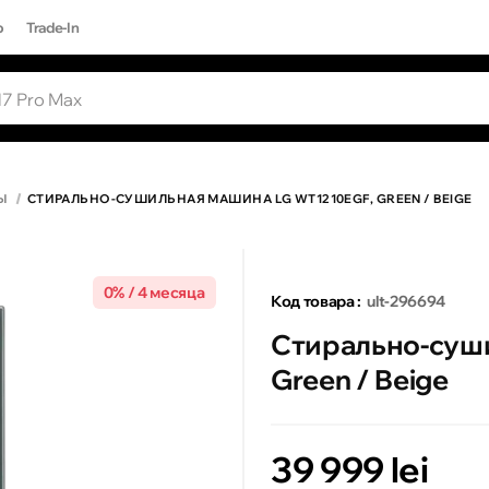
р
Trade-In
ЫЕ ЗАПРОСЫ
Все результаты поиска [0 товаров]
17 PRO MAX
Ы
СТИРАЛЬНО-СУШИЛЬНАЯ МАШИНА LG WT1210EGF, GREEN / BEIGE
0% / 4 месяца
Код товара :
ult-296694
Стирально-суш
Green / Beige
39 999 lei