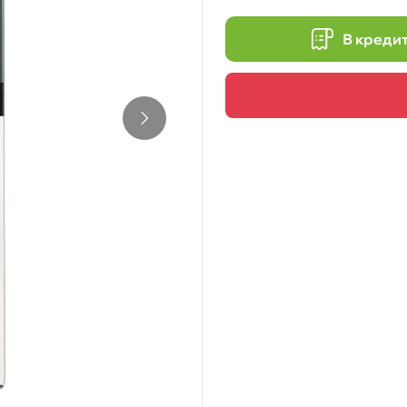
В креди