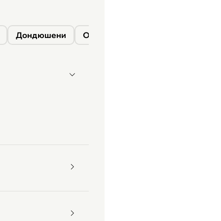
Дондюшени
Окница
Сороки
Фалешты