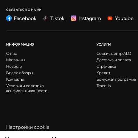
улица Ион Крянгэ, 47/1
СВЯЗАТЬСЯ С НАМИ
Facebook
Tiktok
Instagram
Youtube
Кишинёв
улица Ион Крянгэ, 78
ИНФОРМАЦИЯ
УСЛУГИ
О нас
Сервис центр ALO
Кишинёв
Магазины
Доставка и оплата
улица Митрополит Варлаам, 58
Новости
Страховка
Видео обзоры
Кредит
Контакты
Бонусная программа
Условия и политика
Кишинёв
Trade-In
конфиденциальности
Хынчештское шоссе, 60/4
Кишинёв
бульвар Дечебал, 139
Настройки cookie
Политика использования cookie