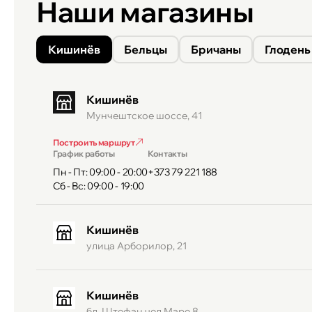
Наши магазины
Кишинёв
Бельцы
Бричаны
Глодень
Кишинёв
Мунчештское шоссе, 41
Построить маршрут
График работы
Контакты
Пн - Пт: 09:00 - 20:00
+373 79 221 188
Сб - Вс: 09:00 - 19:00
Кишинёв
улица Арборилор, 21
Кишинёв
бд. Штефан чел Маре 8