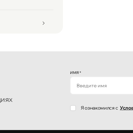
ИМЯ
*
циях
Я ознакомился с
Усло