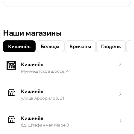
Наши магазины
Кишинёв
Бельцы
Бричаны
Глодень
Кишинёв
Мунчештское шоссе, 41
Кишинёв
улица Арборилор, 21
Кишинёв
бд. Штефан чел Маре 8