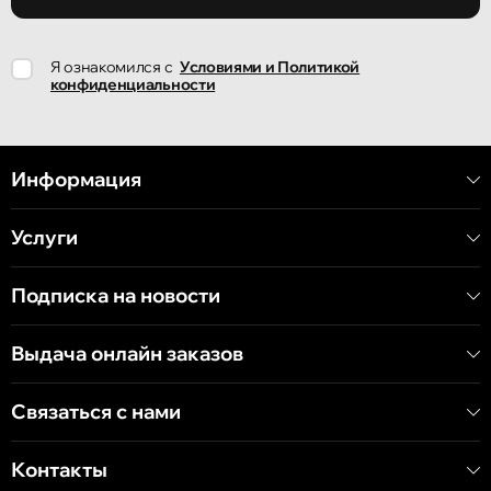
Кишинёв
Я ознакомился с
Условиями и Политикой
улица Ион Крянгэ, 78
конфиденциальности
Кишинёв
улица Митрополит Варлаам, 58
Информация
Услуги
Кишинёв
Хынчештское шоссе, 60/4
Подписка на новости
Кишинёв
Выдача онлайн заказов
бульвар Дечебал, 139
Связаться с нами
Контакты