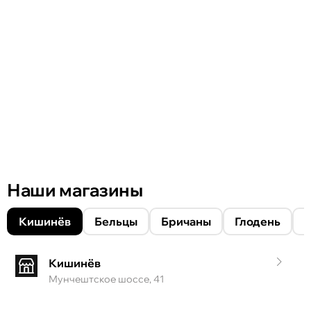
Наши магазины
Кишинёв
Бельцы
Бричаны
Глодень
Кишинёв
Мунчештское шоссе, 41