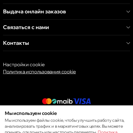
Кишинёв
Выдача онлайн заказов
бульвар Дечебал, 139
Связаться с нами
Контакты
Настройки cookie
Политика использования cookie
Мы используем cookie
© 2013 – 2026 ECOM
Мы используем файлы cookie, чтобы улучшить работу сайта,
анализировать трафик и в маркетинговых целях. Вы можете
принять, отклонить или настроить параметры.
Политика