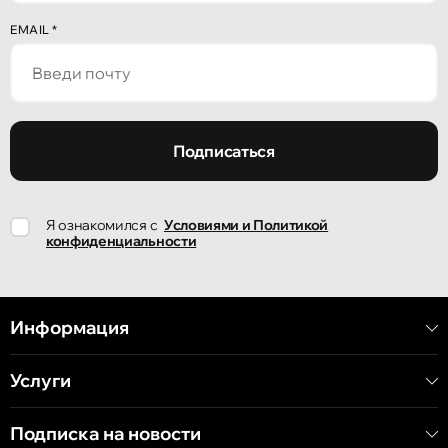
Кишинёв
EMAIL
*
улица Александр Пушкин, 32
Кишинёв
улица Ион Крянгэ, 47/1
Подписаться
Кишинёв
Я ознакомился с
Условиями и Политикой
улица Ион Крянгэ, 78
конфиденциальности
Кишинёв
улица Митрополит Варлаам, 58
Информация
Услуги
Кишинёв
Хынчештское шоссе, 60/4
Подписка на новости