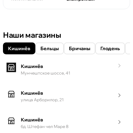
Наши магазины
Кишинёв
Бельцы
Бричаны
Глодень
Кишинёв
Мунчештское шоссе, 41
Кишинёв
улица Арборилор, 21
Кишинёв
бд. Штефан чел Маре 8