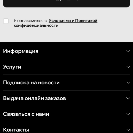
Кишинёв
Я ознакомился с
Условиями и Политикой
улица Ион Крянгэ, 78
конфиденциальности
Кишинёв
улица Митрополит Варлаам, 58
Информация
Услуги
Кишинёв
Хынчештское шоссе, 60/4
Подписка на новости
Кишинёв
Выдача онлайн заказов
бульвар Дечебал, 139
Связаться с нами
Контакты