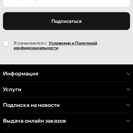
Кишинёв
улица Ион Крянгэ, 47/1
Подписаться
Кишинёв
Я ознакомился с
Условиями и Политикой
улица Ион Крянгэ, 78
конфиденциальности
Кишинёв
улица Митрополит Варлаам, 58
Информация
Услуги
Кишинёв
Хынчештское шоссе, 60/4
Подписка на новости
Кишинёв
Выдача онлайн заказов
бульвар Дечебал, 139